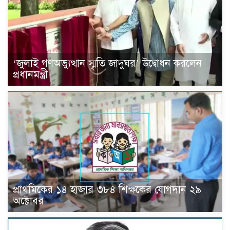
‘জুলাই গণঅভ্যুত্থান স্মৃতি জাদুঘর’ উদ্বোধন করলেন
প্রধানমন্ত্রী
প্রাথমিকের ১৪ হাজার ৩৮৪ শিক্ষকের যোগদান ২৯
অক্টোবর