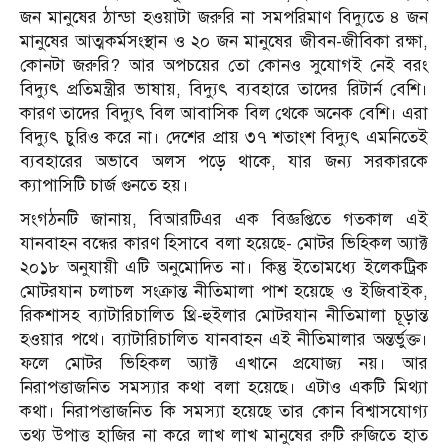
জন মানুষের ঠান্ডা হওয়াটা জরুরি না সমপরিমাণ বিদ্যুতে ৪ জন
মানুষের আত্মকর্মসংস্থান ও ২০ জন মানুষের জীবন-জীবিকা রক্ষা,
কোনটা জরুরি? আর অপচয়ের তো কোনও সুযোগই নেই বরং
বিদ্যুৎ প্রতিমন্ত্রীর ভাষায়, বিদ্যুৎ ব্যবহারে তাদের রিটার্ন বেশি।
কারণ তাদের বিদ্যুৎ বিল আবাসিক বিল থেকে অনেক বেশি। এরা
বিদ্যুৎ চুরিও করে না। দেশের প্রায় ৩৭ শতাংশ বিদ্যুৎ এমনিতেই
ব্যবহারের অভাবে অলস পড়ে থাকে, যার জন্য সরকারকে
ক্যাপাসিটি চার্জ গুনতে হয়।
সংগঠনটি জানায়, বিআরটিএর এক বিজ্ঞপ্তিতে গতকাল এই
যানবাহন বন্ধের কারণ হিসাবে বলা হয়েছে- মোটর ভিহিকল অ্যাক্ট
২০১৮ অনুযায়ী এটি অনুমোদিত না। কিন্তু ইতোমধ্যে ইলেকট্রিক
মোটরযান চলাচল সংক্রান্ত নীতিমালা পাশ হয়েছে ও ইজিবাইক,
রিকশাসহ ব্যাটারিচালিত থ্রি-হুইলার মোটরযান নীতিমালা চূড়ান্ত
হওয়ার পথে। ব্যাটারিচালিত যানবাহন এই নীতিমালার অন্তর্ভুক্ত।
ফলে মোটর ভিহিকল অ্যাক্ট এখানে প্রযোজ্য নয়। আর
নিরাপত্তাজনিত সমস্যার কথা বলা হয়েছে। এটাও একটি মিথ্যা
কথা। নিরাপত্তাজনিত কি সমস্যা হয়েছে তার কোন বিশ্বাসযোগ্য
তথ্য উপাত্ত হাজির না করে লাখ লাখ মানুষের রুটি রুজিতে হাত