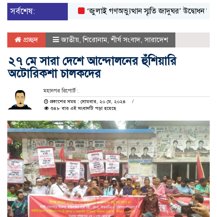
সর্বশেষ:
‘জুলাই গণঅভ্যুত্থান স্মৃতি জাদুঘর’ উদ্বোধন করলেন প্রধান
প্রচ্ছদ
জাতীয়
,
শিরোনাম
,
শীর্ষ সংবাদ
,
সারাদেশ
২৭ মে সারা দেশে আন্দোলনের হুঁশিয়ারি
অটোরিকশা চালকদের
মহানগর রিপোর্ট :
প্রকাশের সময় : সোমবার, ২০ মে, ২০২৪
৩৪৮ বার এই সংবাদটি পড়া হয়েছে