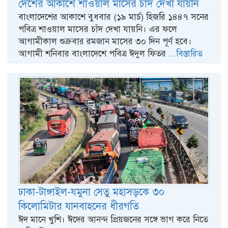
দেশের আকাশে শাওয়াল মাসের চাঁদ দেখা যায়নি
বাংলাদেশের আকাশে বুধবার (১৯ মার্চ) হিজরি ১৪৪৭ সনের
পবিত্র শাওয়াল মাসের চাঁদ দেখা যায়নি। এর ফলে
আগামীকাল শুক্রবার রমজান মাসের ৩০ দিন পূর্ণ হবে।
আগামী শনিবার বাংলাদেশে পবিত্র ঈদুল ফিতর
...বিস্তারিত
ঢাকা-টাঙ্গাইল-যমুনা সেতু মহাসড়কে ৩০
কিলো‌মিটার যানবাহনের ধীরগতি
ঈদ মানে খুশি। ঈদের আনন্দ প্রিয়জনের সঙ্গে ভাগ করে নিতে