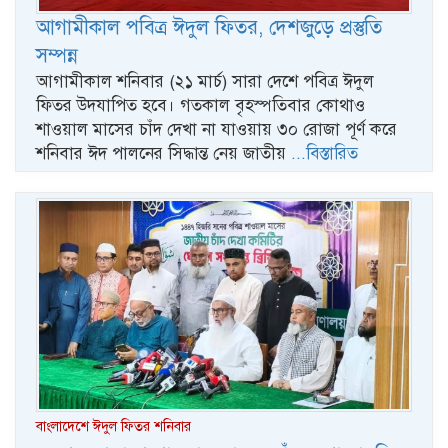
আগামীকাল পবিত্র ঈদুল ফিতর, দেশজুড়ে প্রস্তুতি
সম্পন্ন
আগামীকাল শনিবার (২১ মার্চ) সারা দেশে পবিত্র ঈদুল
ফিতর উদযাপিত হবে। গতকাল বৃহস্পতিবার কোথাও
শাওয়াল মাসের চাঁদ দেখা না যাওয়ায় ৩০ রোজা পূর্ণ করে
শনিবার ঈদ পালনের সিদ্ধান্ত নেয় জাতীয়
...বিস্তারিত
বাংলাদেশে ঈদুল ফিতর শনিবার