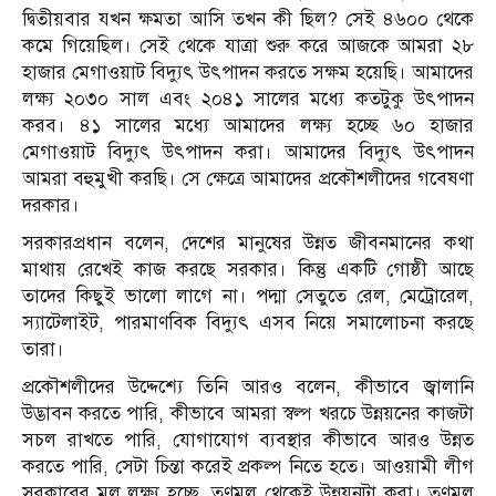
দ্বিতীয়বার যখন ক্ষমতা আসি তখন কী ছিল? সেই ৪৬০০ থেকে
কমে গিয়েছিল। সেই থেকে যাত্রা শুরু করে আজকে আমরা ২৮
হাজার মেগাওয়াট বিদ্যুৎ উৎপাদন করতে সক্ষম হয়েছি। আমাদের
লক্ষ্য ২০৩০ সাল এবং ২০৪১ সালের মধ্যে কতটুকু উৎপাদন
করব। ৪১ সালের মধ্যে আমাদের লক্ষ্য হচ্ছে ৬০ হাজার
মেগাওয়াট বিদ্যুৎ উৎপাদন করা। আমাদের বিদ্যুৎ উৎপাদন
আমরা বহুমুখী করছি। সে ক্ষেত্রে আমাদের প্রকৌশলীদের গবেষণা
দরকার।
সরকারপ্রধান বলেন, দেশের মানুষের উন্নত জীবনমানের কথা
মাথায় রেখেই কাজ করছে সরকার। কিন্তু একটি গোষ্ঠী আছে
তাদের কিছুই ভালো লাগে না। পদ্মা সেতুতে রেল, মেট্রোরেল,
স্যাটেলাইট, পারমাণবিক বিদ্যুৎ এসব নিয়ে সমালোচনা করছে
তারা।
প্রকৌশলীদের উদ্দেশ্যে তিনি আরও বলেন, কীভাবে জ্বালানি
উদ্ভাবন করতে পারি, কীভাবে আমরা স্বল্প খরচে উন্নয়নের কাজটা
সচল রাখতে পারি, যোগাযোগ ব্যবস্থার কীভাবে আরও উন্নত
করতে পারি, সেটা চিন্তা করেই প্রকল্প নিতে হতে। আওয়ামী লীগ
সরকারের মূল লক্ষ্য হচ্ছে, তৃণমূল থেকেই উন্নয়নটা করা। তৃণমূল