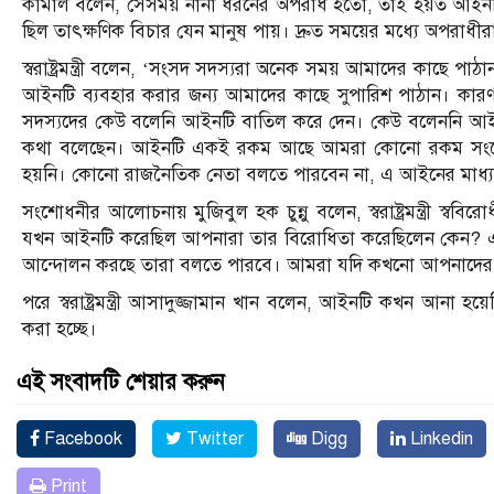
কামাল বলেন, সেসময় নানা ধরনের অপরাধ হতো, তাই হয়ত আইনটি
ছিল তাৎক্ষণিক বিচার যেন মানুষ পায়। দ্রুত সময়ের মধ্যে অপরাধীরা 
স্বরাষ্ট্রমন্ত্রী বলেন, ‘সংসদ সদস্যরা অনেক সময় আমাদের কাছে প
আইনটি ব্যবহার করার জন্য আমাদের কাছে সুপারিশ পাঠান। কারণ এ
সদস্যদের কেউ বলেনি আইনটি বাতিল করে দেন। কেউ বলেননি আইনট
কথা বলেছেন। আইনটি একই রকম আছে আমরা কোনো রকম সংশোধন 
হয়নি। কোনো রাজনৈতিক নেতা বলতে পারবেন না, এ আইনের মাধ্যমে
সংশোধনীর আলোচনায় মুজিবুল হক চুন্নু বলেন, স্বরাষ্ট্রমন্ত্রী স্
যখন আইনটি করেছিল আপনারা তার বিরোধিতা করেছিলেন কেন? এ
আন্দোলন করছে তারা বলতে পারবে। আমরা যদি কখনো আপনাদের বি
পরে স্বরাষ্ট্রমন্ত্রী আসাদুজ্জামান খান বলেন, আইনটি কখন আনা হয়েছ
করা হচ্ছে।
এই সংবাদটি শেয়ার করুন
Facebook
Twitter
Digg
Linkedin
Print