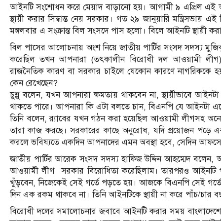
আইনটি সংশোধন করে মেয়াদ বাড়ানো হয়। আগামী ৯ এপ্রিল এই আই
স্থায়ী করার সিদ্ধান্ত নেয় সরকার। গত ২৯ জানুয়ারি মন্ত্রিসভায় এই
মঙ্গলবার এ সংক্রান্ত বিল সংসদে পাস হলো। বিলে আইনটি স্থায়ী
বিল পাসের আলোচনায় অংশ নিয়ে জাতীয় পার্টির সংসদ সদস্য মু
করেছিল তখন আপনারা (তৎকালীন বিরোধী দল আওয়ামী লীগ
রাজনৈতিক কারণ বা সরকার চাইলে যেকোন কারণে নাগরিককে হয়
কেন রেখেছেন?
চুন্নু বলেন, যখন আপনারা ক্ষমতায় থাকবেন না, স্থায়ীভাবে আইন
থাকতে পারে। আপনারা কি এটা বলতে চান, বিএনপি যে আইনটা এন
তিনি বলেন, র‌্যাবের যখন গঠন করা হয়েছিল আওয়ামী লীগসহ অনে
তারা কাজ করছে। সরকারের কাছে অনুরোধ, যদি প্রয়োজন পড়ে এক/
করলে ভবিষ্যতে একদিন আপনাদের এমন অবস্থা হবে, সেদিন আফ
জাতীয় পার্টির আরেক সংসদ সদস্য হাফিজ উদ্দিন আহম্মেদ বল
আওয়ামী লীগ সরকার বিরোধিতা করেছিলাম। তারপরও আইনটি পাস
খুঁড়বেন, নিজেকেই সেই গর্তে পড়তে হয়। আজকে বিএনপি সেই গর্
দিন এক রকম থাকবে না। তিনি আইনটিকে স্থায়ী না করে পাঁচ/চার বছ
বিরোধী দলের সমালোচনার জবাবে আইনটি করার সময় বাংলাদেশে অরাজক প