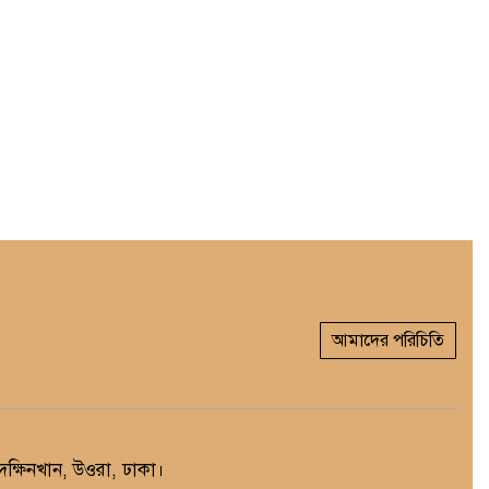
আমাদের পরিচিতি
্ষিনখান, উওরা, ঢাকা।