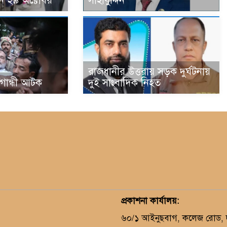
ন ২৯ অক্টোবর
সাহাবুদ্দিন
রাজধানীর উত্তরায় সড়ক দুর্ঘটনায়
া গান্ধী আটক
দুই সাংবাদিক নিহত
প্রকাশনা কার্যালয়
:
৬০/১ আইনুছবাগ, কলেজ রোড, দক