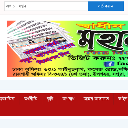
সার্চ করুন
্তর্জাতিক
অর্থনীতি
কৃষি
অপরাধ
আইন-আদালত
আইন-