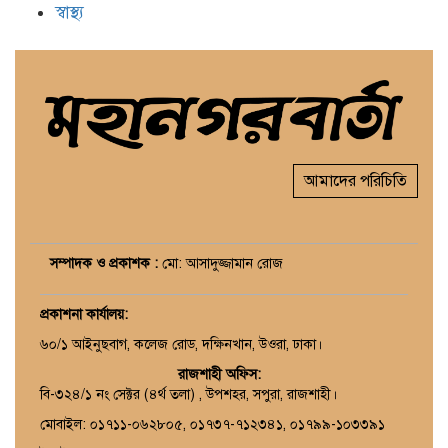
স্বাস্থ্য
আমাদের পরিচিতি
সম্পাদক ও প্রকাশক :
মো: আসাদুজ্জামান রোজ
প্রকাশনা কার্যালয়
:
৬০/১ আইনুছবাগ, কলেজ রোড, দক্ষিনখান, উওরা, ঢাকা।
রাজশাহী অফিস:
বি-৩২৪/১ নং সেক্টর (৪র্থ তলা) , উপশহর, সপুরা, রাজশাহী।
মোবাইল: ০১৭১১-০৬২৮০৫, ০১৭৩৭-৭১২৩৪১, ০১৭৯৯-১০৩৩৯১