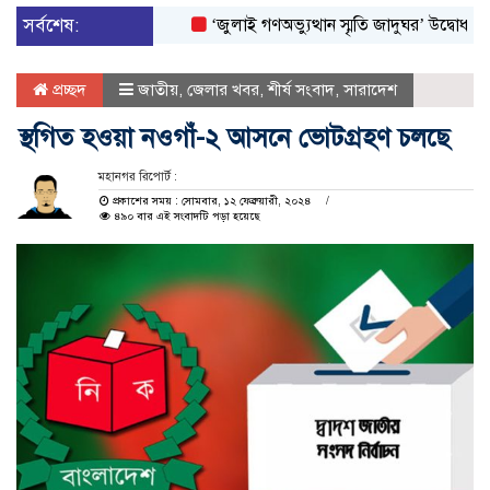
সর্বশেষ:
‘জুলাই গণঅভ্যুত্থান স্মৃতি জাদুঘর’ উদ্বোধন করলেন প্র
প্রচ্ছদ
জাতীয়
,
জেলার খবর
,
শীর্ষ সংবাদ
,
সারাদেশ
স্থগিত হওয়া নওগাঁ-২ আসনে ভোটগ্রহণ চলছে
মহানগর রিপোর্ট :
প্রকাশের সময় : সোমবার, ১২ ফেব্রুয়ারী, ২০২৪
৪৯০ বার এই সংবাদটি পড়া হয়েছে