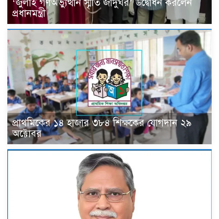
‘জুলাই গণঅভ্যুত্থান স্মৃতি জাদুঘর’ উদ্বোধন করলেন
প্রধানমন্ত্রী
প্রাথমিকের ১৪ হাজার ৩৮৪ শিক্ষকের যোগদান ২৯
অক্টোবর