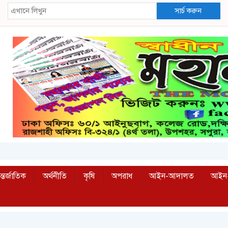
সার্চ করুন
্তর্জাতিক
অর্থনীতি
কৃষি
অপরাধ
আইন-আদালত
আইন-