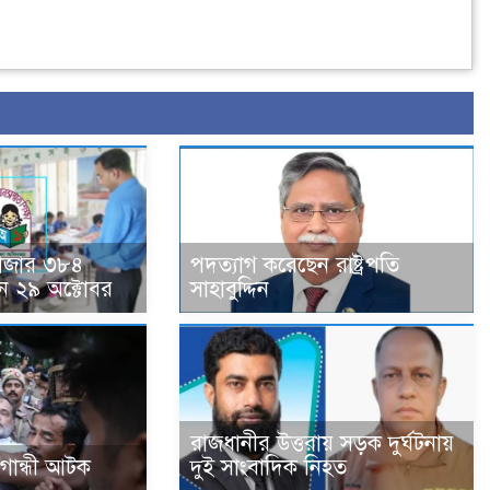
হাজার ৩৮৪
পদত্যাগ করেছেন রাষ্ট্রপতি
ন ২৯ অক্টোবর
সাহাবুদ্দিন
রাজধানীর উত্তরায় সড়ক দুর্ঘটনায়
া গান্ধী আটক
দুই সাংবাদিক নিহত