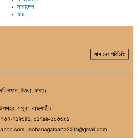
সারাদেশ
স্বাস্থ্য
আমাদের পরিচিতি
্ষিনখান, উওরা, ঢাকা।
, উপশহর, সপুরা, রাজশাহী।
১৭৩৭-৭১২৩৪১, ০১৭৯৯-১০৩৩৯১
yahoo.com, mohanagarbarta2004@gmail.com