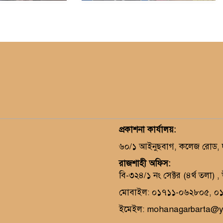
প্রকাশনা কার্যালয়
:
৬০/১ আইনুছবাগ, কলেজ রোড, দক
রাজশাহী অফিস:
বি-৩২৪/১ নং সেক্টর (৪র্থ তলা) 
মোবাইল: ০১৭১১-০৬২৮০৫, ০
ইমেইল: mohanagarbarta@