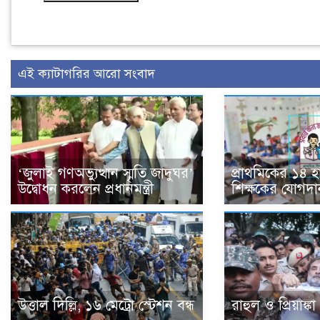
এই ক্যাটাগরির আরো সংবাদ
‘জুলাই গণঅভ্যুত্থান স্মৃতি জাদুঘর’
প্রাথমিকের ১৪ 
উদ্বোধন করলেন প্রধানমন্ত্রী
শিক্ষকের যোগদা
উত্তাল দিল্লি, ১৬ মেট্রো স্টেশন বন্ধ
রাহুল ও প্রিয়াঙ্ক