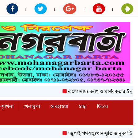
এলো সাম্য ত্যাগ ও মানবিকতার ঈদুল আজহা
শৃংখলা
খেলাধুলা
আবহাওয়া
স্বাস্থ্য
ফিচার
‘জুলাই গণঅভ্যুত্থান স্মৃতি জাদুঘর’ উদ্বোধন করলে