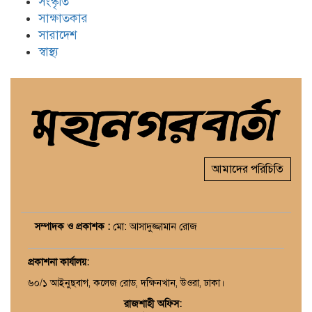
সংস্কৃতি
সাক্ষাতকার
সারাদেশ
স্বাস্থ্য
আমাদের পরিচিতি
সম্পাদক ও প্রকাশক :
মো: আসাদুজ্জামান রোজ
প্রকাশনা কার্যালয়
:
৬০/১ আইনুছবাগ, কলেজ রোড, দক্ষিনখান, উওরা, ঢাকা।
রাজশাহী অফিস: