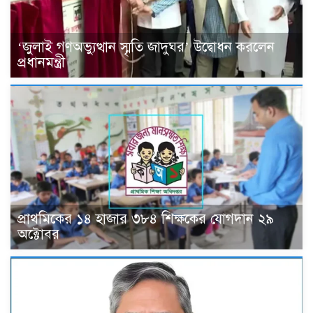
‘জুলাই গণঅভ্যুত্থান স্মৃতি জাদুঘর’ উদ্বোধন করলেন
প্রধানমন্ত্রী
প্রাথমিকের ১৪ হাজার ৩৮৪ শিক্ষকের যোগদান ২৯
অক্টোবর