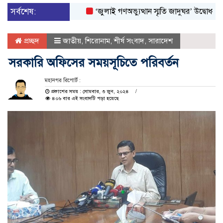
সর্বশেষ:
‘জুলাই গণঅভ্যুত্থান স্মৃতি জাদুঘর’ উদ্বোধন করলেন প্র
প্রচ্ছদ
জাতীয়
,
শিরোনাম
,
শীর্ষ সংবাদ
,
সারাদেশ
সরকারি অফিসের সময়সূচিতে পরিবর্তন
মহানগর রিপোর্ট :
প্রকাশের সময় : সোমবার, ৩ জুন, ২০২৪
৪০৬ বার এই সংবাদটি পড়া হয়েছে