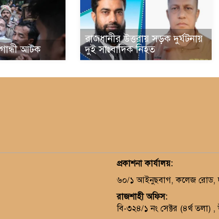
রাজধানীর উত্তরায় সড়ক দুর্ঘটনায়
া গান্ধী আটক
দুই সাংবাদিক নিহত
প্রকাশনা কার্যালয়
:
৬০/১ আইনুছবাগ, কলেজ রোড, দক
রাজশাহী অফিস:
বি-৩২৪/১ নং সেক্টর (৪র্থ তলা) 