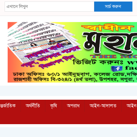
সার্চ করুন
্তর্জাতিক
অর্থনীতি
কৃষি
অপরাধ
আইন-আদালত
আইন-