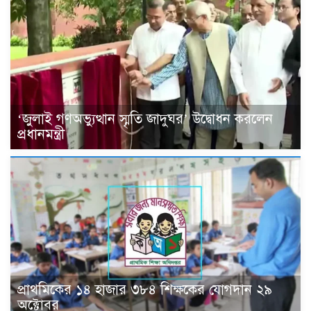
‘জুলাই গণঅভ্যুত্থান স্মৃতি জাদুঘর’ উদ্বোধন করলেন
প্রধানমন্ত্রী
প্রাথমিকের ১৪ হাজার ৩৮৪ শিক্ষকের যোগদান ২৯
অক্টোবর