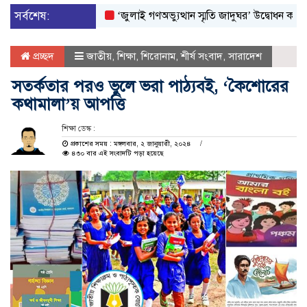
সর্বশেষ:
‘জুলাই গণঅভ্যুত্থান স্মৃতি জাদুঘর’ উদ্বোধন করলেন প্রধানমন্
প্রচ্ছদ
জাতীয়
,
শিক্ষা
,
শিরোনাম
,
শীর্ষ সংবাদ
,
সারাদেশ
সতর্কতার পরও ভুলে ভরা পাঠ্যবই, ‘কৈশোরের
কথামালা’য় আপত্তি
শিক্ষা ডেস্ক :
প্রকাশের সময় : মঙ্গলবার, ২ জানুয়ারী, ২০২৪
৪৩০ বার এই সংবাদটি পড়া হয়েছে