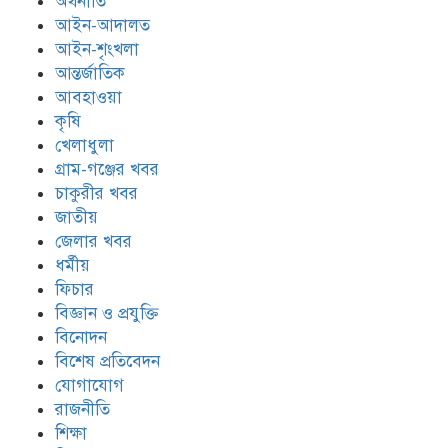
অর্থনীতি
আইন-আদালত
আইন-শৃংখলা
আন্তর্জাতিক
আবহাওয়া
কৃষি
খেলাধুলা
গ্রাম-গঞ্জের খবর
চাকুরীর খবর
জাতীয়
জেলার খবর
ধর্মীয়
ফিচার
বিজ্ঞান ও প্রযুক্তি
বিনোদন
বিশেষ প্রতিবেদন
যোগাযোগ
রাজনীতি
শিক্ষা