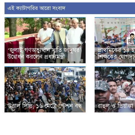
এই ক্যাটাগরির আরো সংবাদ
‘জুলাই গণঅভ্যুত্থান স্মৃতি জাদুঘর’
প্রাথমিকের ১৪ 
উদ্বোধন করলেন প্রধানমন্ত্রী
শিক্ষকের যোগদা
উত্তাল দিল্লি, ১৬ মেট্রো স্টেশন বন্ধ
রাহুল ও প্রিয়াঙ্ক