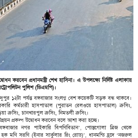
ন করবেন প্রধানমন্ত্রী শেখ হাসিনা। এ উপলক্ষ্যে নির্দিষ্ট এলাকায়
 মেট্রোপলিটন পুলিশ (ডিএমপি)।
পুর ১২টা পর্যন্ত বঙ্গবাজার সংলগ্ন বেশ কয়েকটি সড়ক বন্ধ থাকবে।
রকারি কর্মচারী হাসপাতাল (পুরাতন রেলওয়ে হাসপাতাল) ক্রসিং,
ক্রসিং, চানখারপুল ক্রসিং, নিমতলী ক্রসিং।
উন্নয়ন প্রকল্প উদ্বোধন করবেন বলে আশা করা হচ্ছে।
‘বঙ্গবাজার নগর পাইকারি বিপণিবিতান’, পোস্তগোলা ব্রিজ থেকে
 হক মণি সরণি (ইনার সার্কুলার রিং রোড)’, ধানমন্ডি হ্রদে ‘নজরুল