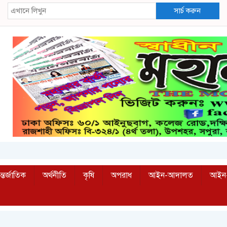
সার্চ করুন
্তর্জাতিক
অর্থনীতি
কৃষি
অপরাধ
আইন-আদালত
আইন-