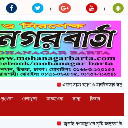
এলো সাম্য ত্যাগ ও মানবিকতার ঈদুল আজহা
শৃংখলা
খেলাধুলা
আবহাওয়া
স্বাস্থ্য
ফিচার
‘জুলাই গণঅভ্যুত্থান স্মৃতি জাদুঘর’ উদ্বোধন করলেন 