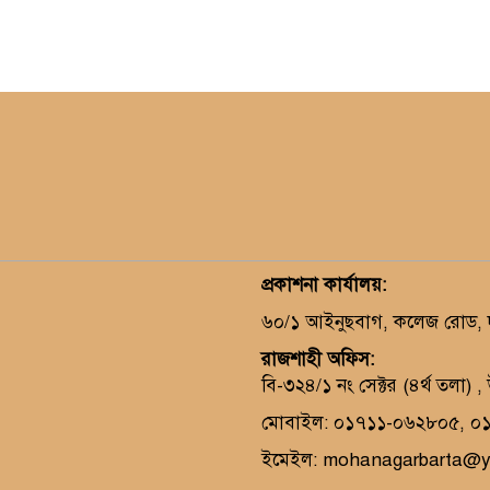
প্রকাশনা কার্যালয়
:
৬০/১ আইনুছবাগ, কলেজ রোড, দক
রাজশাহী অফিস:
বি-৩২৪/১ নং সেক্টর (৪র্থ তলা) 
মোবাইল: ০১৭১১-০৬২৮০৫, ০
ইমেইল: mohanagarbarta@