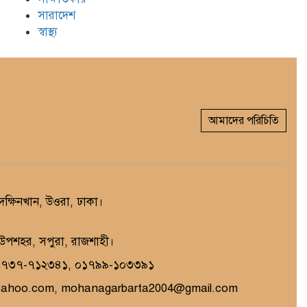
সারাদেশ
স্বাস্থ্য
আমাদের পরিচিতি
্ষিনখান, উওরা, ঢাকা।
, উপশহর, সপুরা, রাজশাহী।
১৭৩৭-৭১২৩৪১, ০১৭৯৯-১০৩৩৯১
yahoo.com, mohanagarbarta2004@gmail.com