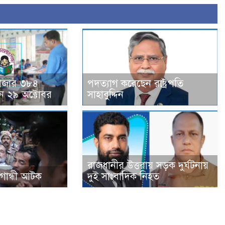
হাজার ৩৮৪
পদত্যাগ করেছেন রাষ্ট্রপতি
ন ২৯ অক্টোবর
সাহাবুদ্দিন
রাজধানীর উত্তরায় সড়ক দুর্ঘটনায়
া গান্ধী আটক
দুই সাংবাদিক নিহত