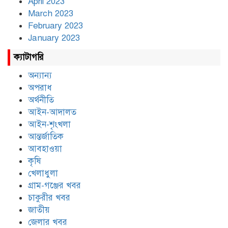
April 2023
March 2023
February 2023
January 2023
ক্যাটাগরি
অন্যান্য
অপরাধ
অর্থনীতি
আইন-আদালত
আইন-শৃংখলা
আন্তর্জাতিক
আবহাওয়া
কৃষি
খেলাধুলা
গ্রাম-গঞ্জের খবর
চাকুরীর খবর
জাতীয়
জেলার খবর