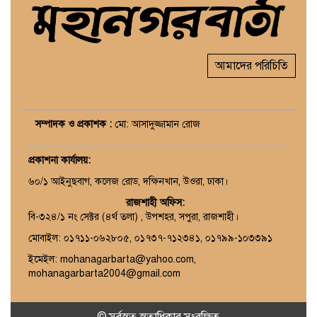
আমাদের পরিচিতি
সম্পাদক ও প্রকাশক :
মো: আসাদুজ্জামান রোজ
প্রকাশনা কার্যালয়
:
৬০/১ আইনুছবাগ, কলেজ রোড, দক্ষিনখান, উওরা, ঢাকা।
রাজশাহী অফিস:
বি-৩২৪/১ নং সেক্টর (৪র্থ তলা) , উপশহর, সপুরা, রাজশাহী।
মোবাইল: ০১৭১১-০৬২৮০৫, ০১৭৩৭-৭১২৩৪১, ০১৭৯৯-১০৩৩৯১
ইমেইল: mohanagarbarta@yahoo.com,
mohanagarbarta2004@gmail.com