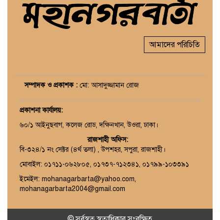
আমাদের পরিচিতি
সম্পাদক ও প্রকাশক :
মো: আসাদুজ্জামান রোজ
প্রকাশনা কার্যালয়
:
৬০/১ আইনুছবাগ, কলেজ রোড, দক্ষিনখান, উওরা, ঢাকা।
রাজশাহী অফিস:
বি-৩২৪/১ নং সেক্টর (৪র্থ তলা) , উপশহর, সপুরা, রাজশাহী।
মোবাইল: ০১৭১১-০৬২৮০৫, ০১৭৩৭-৭১২৩৪১, ০১৭৯৯-১০৩৩৯১
ইমেইল: mohanagarbarta@yahoo.com,
mohanagarbarta2004@gmail.com
© সর্বস্বত্ব স্বত্বাধিকার সংরক্ষিত