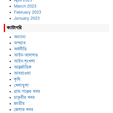
April 2023
March 2023
February 2023
January 2023
ক্যাটাগরি
অন্যান্য
অপরাধ
অর্থনীতি
আইন-আদালত
আইন-শৃংখলা
আন্তর্জাতিক
আবহাওয়া
কৃষি
খেলাধুলা
গ্রাম-গঞ্জের খবর
চাকুরীর খবর
জাতীয়
জেলার খবর