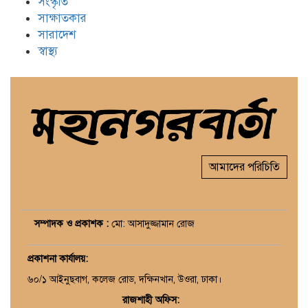
সংস্কৃতি
সাক্ষাতকার
সারাদেশ
স্বাস্থ্য
আমাদের পরিচিতি
সম্পাদক ও প্রকাশক :
মো: আসাদুজ্জামান রোজ
প্রকাশনা কার্যালয়
:
৬০/১ আইনুছবাগ, কলেজ রোড, দক্ষিনখান, উওরা, ঢাকা।
রাজশাহী অফিস: