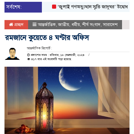
সর্বশেষ:
‘জুলাই গণঅভ্যুত্থান স্মৃতি জাদুঘর’ উদ্বোধন করলেন প্র
প্রচ্ছদ
আন্তর্জাতিক
,
জাতীয়
,
ধর্মীয়
,
শীর্ষ সংবাদ
,
সারাদেশ
রমজানে কুয়েতে ৪ ঘণ্টার অফিস
আন্তর্জাতিক রিপোর্ট :
প্রকাশের সময় : রবিবার, ১৮ ফেব্রুয়ারী, ২০২৪
৪১৭ বার এই সংবাদটি পড়া হয়েছে