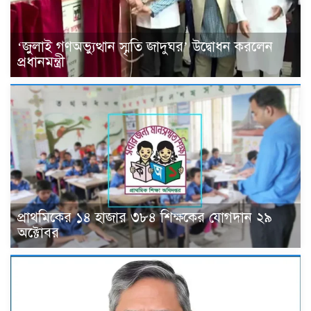
‘জুলাই গণঅভ্যুত্থান স্মৃতি জাদুঘর’ উদ্বোধন করলেন
প্রধানমন্ত্রী
প্রাথমিকের ১৪ হাজার ৩৮৪ শিক্ষকের যোগদান ২৯
অক্টোবর