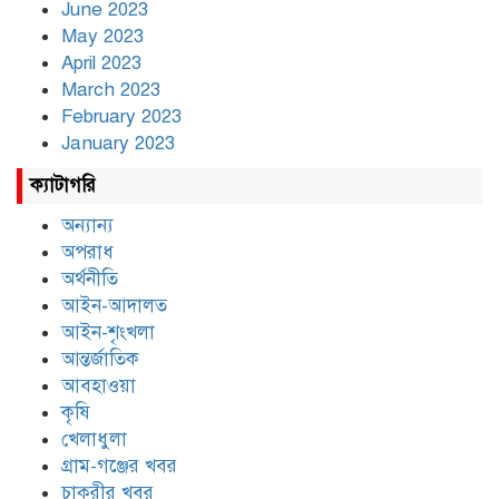
June 2023
May 2023
April 2023
March 2023
February 2023
January 2023
ক্যাটাগরি
অন্যান্য
অপরাধ
অর্থনীতি
আইন-আদালত
আইন-শৃংখলা
আন্তর্জাতিক
আবহাওয়া
কৃষি
খেলাধুলা
গ্রাম-গঞ্জের খবর
চাকুরীর খবর