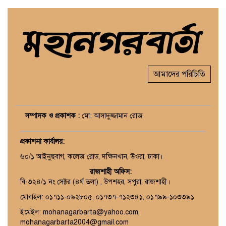
আমাদের পরিচিতি
সম্পাদক ও প্রকাশক :
মো: আসাদুজ্জামান রোজ
প্রকাশনা কার্যালয়
:
৬০/১ আইনুছবাগ, কলেজ রোড, দক্ষিনখান, উওরা, ঢাকা।
রাজশাহী অফিস:
বি-৩২৪/১ নং সেক্টর (৪র্থ তলা) , উপশহর, সপুরা, রাজশাহী।
মোবাইল: ০১৭১১-০৬২৮০৫, ০১৭৩৭-৭১২৩৪১, ০১৭৯৯-১০৩৩৯১
ইমেইল: mohanagarbarta@yahoo.com,
mohanagarbarta2004@gmail.com