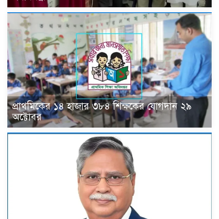
প্রাথমিকের ১৪ হাজার ৩৮৪ শিক্ষকের যোগদান ২৯
অক্টোবর