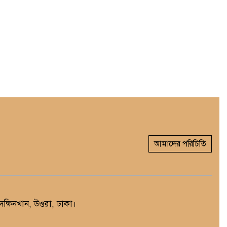
আমাদের পরিচিতি
্ষিনখান, উওরা, ঢাকা।