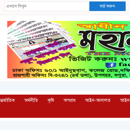
সার্চ করুন
্তর্জাতিক
অর্থনীতি
কৃষি
অপরাধ
আইন-আদালত
আইন-