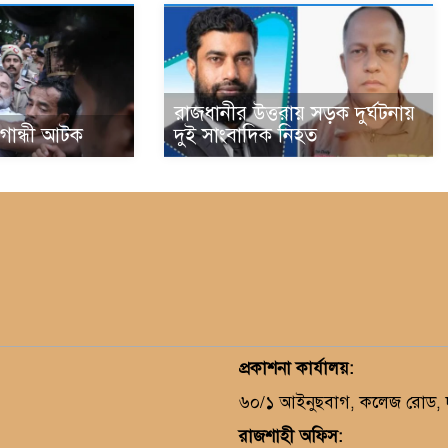
রাজধানীর উত্তরায় সড়ক দুর্ঘটনায়
া গান্ধী আটক
দুই সাংবাদিক নিহত
প্রকাশনা কার্যালয়
:
৬০/১ আইনুছবাগ, কলেজ রোড, দক
রাজশাহী অফিস: