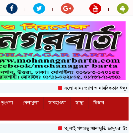
এলো সাম্য ত্যাগ ও মানবিকতার ঈদুল আজহা
শৃংখলা
খেলাধুলা
আবহাওয়া
স্বাস্থ্য
ফিচার
‘জুলাই গণঅভ্যুত্থান স্মৃতি জাদুঘর’ উদ্বোধন করলেন প