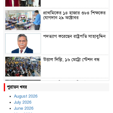
প্রাথমিকের ১৪ হাজার ৩৮৪ শিক্ষকের
যোগদান ২৯ অক্টোবর
পদত্যাগ করেছেন রাষ্ট্রপতি সাহাবুদ্দিন
উত্তাল দিল্লি, ১৬ মেট্রো স্টেশন বন্ধ
রাহুল ও প্রিয়াঙ্কা গান্ধী আটক
পুরাতন খবর
August 2026
July 2026
রাজধানীর উত্তরায় সড়ক দুর্ঘটনায় দুই
June 2026
সাংবাদিক নিহত