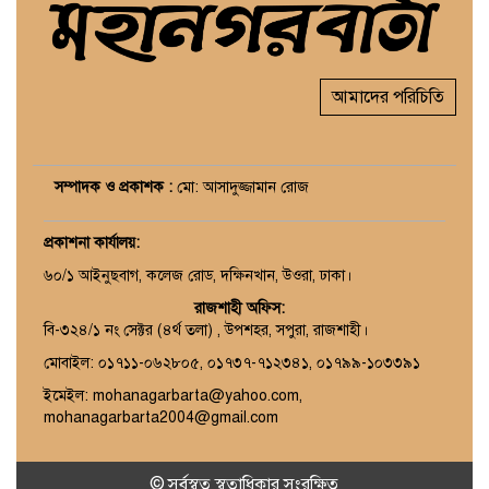
আমাদের পরিচিতি
সম্পাদক ও প্রকাশক :
মো: আসাদুজ্জামান রোজ
প্রকাশনা কার্যালয়
:
৬০/১ আইনুছবাগ, কলেজ রোড, দক্ষিনখান, উওরা, ঢাকা।
রাজশাহী অফিস:
বি-৩২৪/১ নং সেক্টর (৪র্থ তলা) , উপশহর, সপুরা, রাজশাহী।
মোবাইল: ০১৭১১-০৬২৮০৫, ০১৭৩৭-৭১২৩৪১, ০১৭৯৯-১০৩৩৯১
ইমেইল: mohanagarbarta@yahoo.com,
mohanagarbarta2004@gmail.com
© সর্বস্বত্ব স্বত্বাধিকার সংরক্ষিত