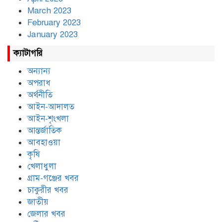
March 2023
February 2023
January 2023
ক্যাটাগরি
অন্যান্য
অপরাধ
অর্থনীতি
আইন-আদালত
আইন-শৃংখলা
আন্তর্জাতিক
আবহাওয়া
কৃষি
খেলাধুলা
গ্রাম-গঞ্জের খবর
চাকুরীর খবর
জাতীয়
জেলার খবর