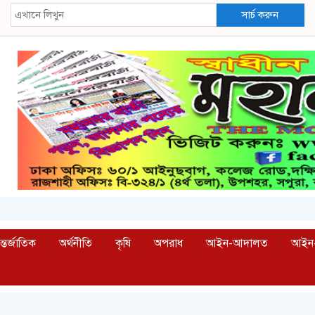
সার্চ করুন
্তর্জাতিক
অর্থনীতি
কৃষি
অপরাধ
আইন-আদালত
আইন-