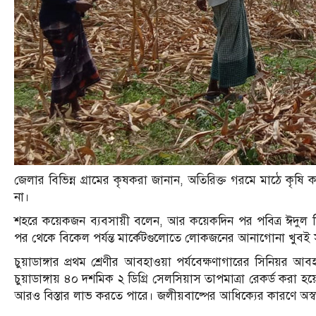
জেলার বিভিন্ন গ্রামের কৃষকরা জানান, অতিরিক্ত গরমে মাঠে কৃষ
না।
শহরে কয়েকজন ব্যবসায়ী বলেন, আর কয়েকদিন পর পবিত্র ঈদুল ফ
পর থেকে বিকেল পর্যন্ত মার্কেটগুলোতে লোকজনের আনাগোনা খুবই
চুয়াডাঙ্গার প্রথম শ্রেণীর আবহাওয়া পর্যবেক্ষণাগারের সিনিয়র 
চুয়াডাঙ্গায় ৪০ দশমিক ২ ডিগ্রি সেলসিয়াস তাপমাত্রা রেকর্ড করা হয়
আরও বিস্তার লাভ করতে পারে। জলীয়বাষ্পের আধিক্যের কারণে অস্বস