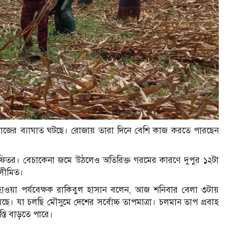
ি কাজের ব্যাঘাত ঘটছে। রোজায় তারা দিনে বেশি কাজ করতে পারছেন
িতর। বেচাকেনা জমে উঠলেও অতিরিক্ত গরমের কারণে দুপুর ১২টা
 সীমিত।
আবহাওয়া পর্যবেক্ষক রাকিবুল হাসান বলেন, আজ শনিবার বেলা ৩টায়
েছে। যা চলছি মৌসুমে দেশের সর্বোচ্চ তাপমাত্রা। চলমান তাপ প্রবাহ
্তি বাড়তে পারে।