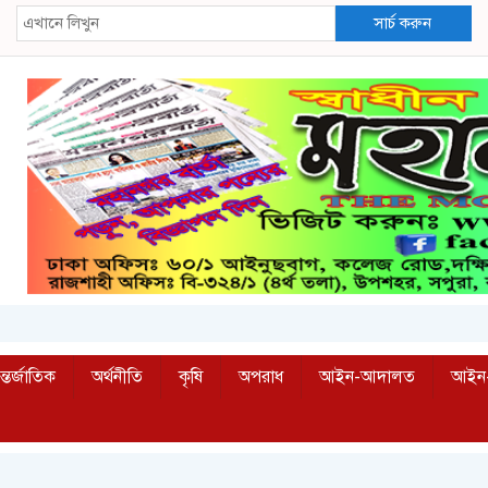
সার্চ করুন
্তর্জাতিক
অর্থনীতি
কৃষি
অপরাধ
আইন-আদালত
আইন-