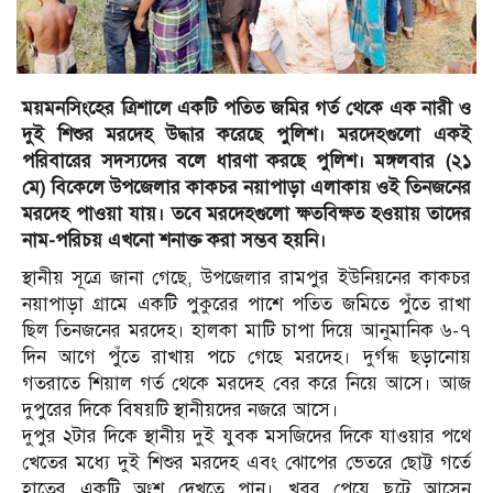
ময়মনসিংহের ত্রিশালে একটি পতিত জমির গর্ত থেকে এক নারী ও
দুই শিশুর মরদেহ উদ্ধার করেছে পুলিশ। মরদেহগুলো একই
পরিবারের সদস্যদের বলে ধারণা করছে পুলিশ। মঙ্গলবার (২১
মে) বিকেলে উপজেলার কাকচর নয়াপাড়া এলাকায় ওই তিনজনের
মরদেহ পাওয়া যায়। তবে মরদেহগুলো ক্ষতবিক্ষত হওয়ায় তাদের
নাম-পরিচয় এখনো শনাক্ত করা সম্ভব হয়নি।
স্থানীয় সূত্রে জানা গেছে, উপজেলার রামপুর ইউনিয়নের কাকচর
নয়াপাড়া গ্রামে একটি পুকুরের পাশে পতিত জমিতে পুঁতে রাখা
ছিল তিনজনের মরদেহ। হালকা মাটি চাপা দিয়ে আনুমানিক ৬-৭
দিন আগে পুঁতে রাখায় পচে গেছে মরদেহ। দুর্গন্ধ ছড়ানোয়
গতরাতে শিয়াল গর্ত থেকে মরদেহ বের করে নিয়ে আসে। আজ
দুপুরের দিকে বিষয়টি স্থানীয়দের নজরে আসে।
দুপুর ২টার দিকে স্থানীয় দুই যুবক মসজিদের দিকে যাওয়ার পথে
খেতের মধ্যে দুই শিশুর মরদেহ এবং ঝোপের ভেতরে ছোট্ট গর্তে
হাতের একটি অংশ দেখতে পান। খবর পেয়ে ছুটে আসেন