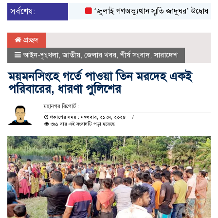
সর্বশেষ:
‘জুলাই গণঅভ্যুত্থান স্মৃতি জাদুঘর’ উদ্বোধন করলেন প
প্রচ্ছদ
আইন-শৃংখলা
,
জাতীয়
,
জেলার খবর
,
শীর্ষ সংবাদ
,
সারাদেশ
ময়মনসিংহে গর্তে পাওয়া তিন মরদেহ একই
পরিবারের, ধারণা পুলিশের
মহানগর রিপোর্ট :
প্রকাশের সময় : মঙ্গলবার, ২১ মে, ২০২৪
৩৯১ বার এই সংবাদটি পড়া হয়েছে