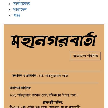
সাক্ষাতকার
সারাদেশ
স্বাস্থ্য
আমাদের পরিচিতি
সম্পাদক ও প্রকাশক :
মো: আসাদুজ্জামান রোজ
প্রকাশনা কার্যালয়
:
৬০/১ আইনুছবাগ, কলেজ রোড, দক্ষিনখান, উওরা, ঢাকা।
রাজশাহী অফিস:
বি-৩২৪/১ নং সেক্টর (৪র্থ তলা) , উপশহর, সপুরা, রাজশাহী।