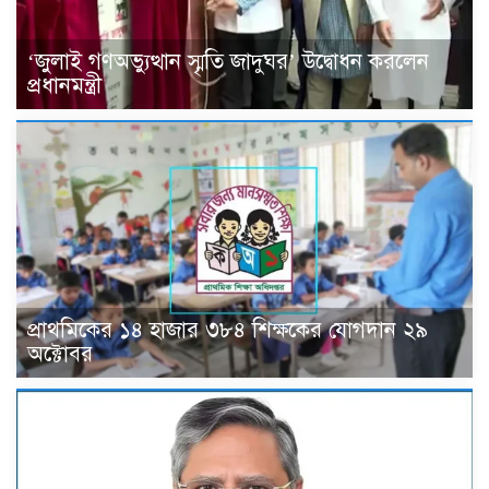
‘জুলাই গণঅভ্যুত্থান স্মৃতি জাদুঘর’ উদ্বোধন করলেন
প্রধানমন্ত্রী
প্রাথমিকের ১৪ হাজার ৩৮৪ শিক্ষকের যোগদান ২৯
অক্টোবর