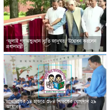
‘জুলাই গণঅভ্যুত্থান স্মৃতি জাদুঘর’ উদ্বোধন করলেন
প্রধানমন্ত্রী
প্রাথমিকের ১৪ হাজার ৩৮৪ শিক্ষকের যোগদান ২৯
অক্টোবর