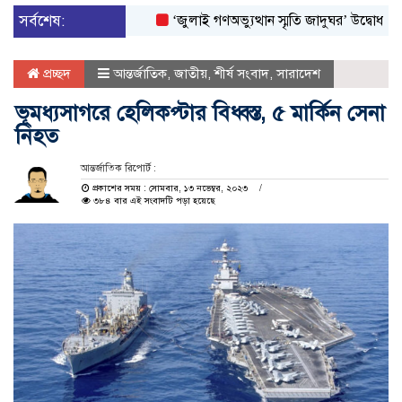
সর্বশেষ:
‘জুলাই গণঅভ্যুত্থান স্মৃতি জাদুঘর’ উদ্বোধন করলেন প্র
প্রচ্ছদ
আন্তর্জাতিক
,
জাতীয়
,
শীর্ষ সংবাদ
,
সারাদেশ
ভূমধ্যসাগরে হেলিকপ্টার বিধ্বস্ত, ৫ মার্কিন সেনা
নিহত
আন্তর্জাতিক রিপোর্ট :
প্রকাশের সময় : সোমবার, ১৩ নভেম্বর, ২০২৩
৩৮৪ বার এই সংবাদটি পড়া হয়েছে