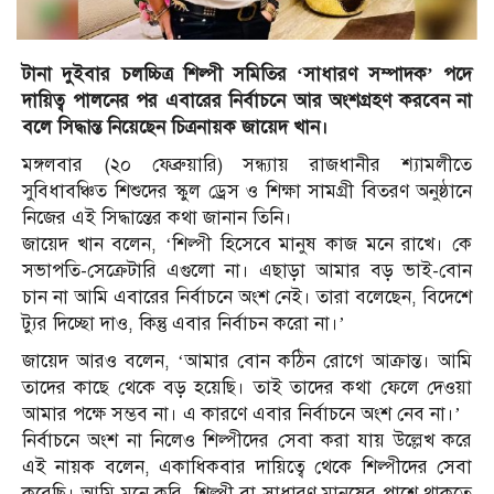
টানা দুইবার চলচ্চিত্র শিল্পী সমিতির ‘সাধারণ সম্পাদক’ পদে
দায়িত্ব পালনের পর এবারের নির্বাচনে আর অংশগ্রহণ করবেন না
বলে সিদ্ধান্ত নিয়েছেন চিত্রনায়ক জায়েদ খান।
মঙ্গলবার (২০ ফেব্রুয়ারি) সন্ধ্যায় রাজধানীর শ্যামলীতে
সুবিধাবঞ্চিত শিশুদের স্কুল ড্রেস ও শিক্ষা সামগ্রী বিতরণ অনুষ্ঠানে
নিজের এই সিদ্ধান্তের কথা জানান তিনি।
জায়েদ খান বলেন, ‘শিল্পী হিসেবে মানুষ কাজ মনে রাখে। কে
সভাপতি-সেক্রেটারি এগুলো না। এছাড়া আমার বড় ভাই-বোন
চান না আমি এবারের নির্বাচনে অংশ নেই। তারা বলেছেন, বিদেশে
ট্যুর দিচ্ছো দাও, কিন্তু এবার নির্বাচন করো না।’
জায়েদ আরও বলেন, ‘আমার বোন কঠিন রোগে আক্রান্ত। আমি
তাদের কাছে থেকে বড় হয়েছি। তাই তাদের কথা ফেলে দেওয়া
আমার পক্ষে সম্ভব না। এ কারণে এবার নির্বাচনে অংশ নেব না।’
নির্বাচনে অংশ না নিলেও শিল্পীদের সেবা করা যায় উল্লেখ করে
এই নায়ক বলেন, একাধিকবার দায়িত্বে থেকে শিল্পীদের সেবা
করেছি। আমি মনে করি, শিল্পী বা সাধারণ মানুষের পাশে থাকতে