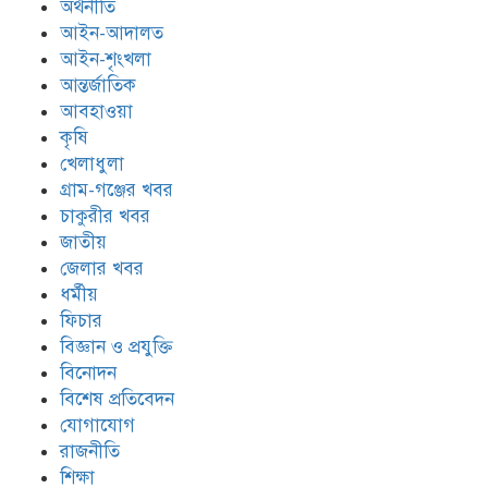
অর্থনীতি
আইন-আদালত
আইন-শৃংখলা
আন্তর্জাতিক
আবহাওয়া
কৃষি
খেলাধুলা
গ্রাম-গঞ্জের খবর
চাকুরীর খবর
জাতীয়
জেলার খবর
ধর্মীয়
ফিচার
বিজ্ঞান ও প্রযুক্তি
বিনোদন
বিশেষ প্রতিবেদন
যোগাযোগ
রাজনীতি
শিক্ষা