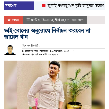
সর্বশেষ:
‘জুলাই গণঅভ্যুত্থান স্মৃতি জাদুঘর’ উদ্বোধন করলেন প্র
প্রচ্ছদ
জাতীয়
,
বিনোদন
,
শীর্ষ সংবাদ
,
সারাদেশ
ভাই-বোনের অনুরোধে নির্বাচন করবেন না
জায়েদ খান
বিনোদন রিপোর্ট :
প্রকাশের সময় : মঙ্গলবার, ২০ ফেব্রুয়ারী, ২০২৪
৪৩৫ বার এই সংবাদটি পড়া হয়েছে