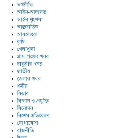
অর্থনীতি
আইন-আদালত
আইন-শৃংখলা
আন্তর্জাতিক
আবহাওয়া
কৃষি
খেলাধুলা
গ্রাম-গঞ্জের খবর
চাকুরীর খবর
জাতীয়
জেলার খবর
ধর্মীয়
ফিচার
বিজ্ঞান ও প্রযুক্তি
বিনোদন
বিশেষ প্রতিবেদন
যোগাযোগ
রাজনীতি
শিক্ষা