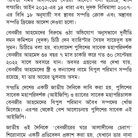
পরবর্তী সময় আদালতের দেওয়া আদেশে বলা হয়েছে, মানি
লন্ডারিং আইন ২০১২-এর ১৪ ধারা এবং দুদক বিধিমালা ২০০৭-
এর বিধি ১৮ অনুযায়ী সব স্থাবর সম্পত্তি ক্রোক এবং অস্থাবর
সম্পত্তি ফ্রিজের আদেশ দেওয়া হলো।
বেনজীর আহমেদের বিরুদ্ধে ওঠা অভিযোগ অনুসন্ধানে দুর্নীতি
দমন কমিশনে (দুদক) চিঠি দেন ব্যারিস্টার সৈয়দ সায়েদুল হক
সুমন। চিঠিতে বলা হয়, বাংলাদেশ পুলিশের সাবেক মহাপরিদর্শক
বেনজীর আহমেদ ৩৪ বছর ৭ মাস চাকরি করে গত ৩০ সেপ্টেম্বর
২০২২ সালে অবসরে যান। অবসর গ্রহণের পর দেখা যায়,
বেনজীর আহমেদের স্ত্রী ও কন্যাদের নামে বিপুল পরিমাণ সম্পত্তি
রয়েছে, যা তার আয়ের তুলনায় অসম।
সম্প্রতি দেশের একটি জাতীয় দৈনিকে দাবি করা হয়, পুলিশের
সাবেক মহাপরিদর্শক (আইজিপি) ও র‌্যাবের সাবেক মহাপরিচালক
বেনজীর আহমেদের বিপুল পরিমাণ অবৈধ সম্পদের খোঁজ
মিলেছে। এরপর থেকেই বেশ আলোচনায় পুলিশের সাবেক এই
আইজিপি।
জাতীয় ওই দৈনিকে ‘বেনজীরের ঘরে আলাদীনের চেরাগ’
শিরোনামে একটি প্রতিবেদন প্রকাশ করা হয়, যেখানে তার নানা