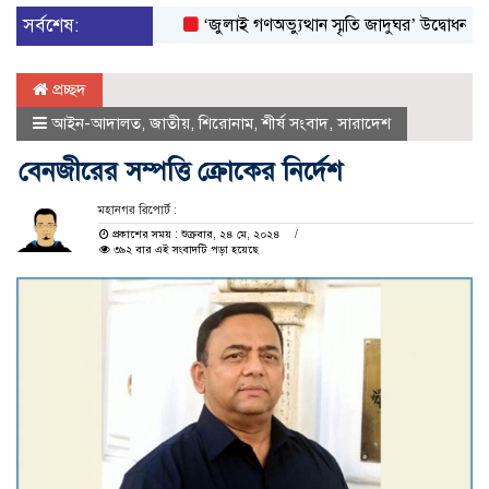
সর্বশেষ:
‘জুলাই গণঅভ্যুত্থান স্মৃতি জাদুঘর’ উদ্বোধন করলেন প্রধা
প্রচ্ছদ
আইন-আদালত
,
জাতীয়
,
শিরোনাম
,
শীর্ষ সংবাদ
,
সারাদেশ
বেনজীরের সম্পত্তি ক্রোকের নির্দেশ
মহানগর রিপোর্ট :
প্রকাশের সময় : শুক্রবার, ২৪ মে, ২০২৪
৩৯২ বার এই সংবাদটি পড়া হয়েছে