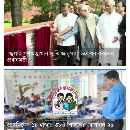
‘জুলাই গণঅভ্যুত্থান স্মৃতি জাদুঘর’ উদ্বোধন করলেন
প্রধানমন্ত্রী
প্রাথমিকের ১৪ হাজার ৩৮৪ শিক্ষকের যোগদান ২৯