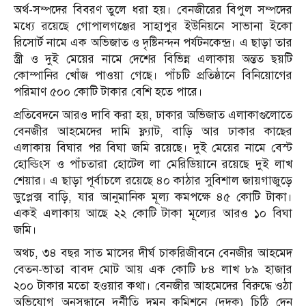
অর্থ-সম্পদের বিবরণ তুলে ধরা হয়। বেনজীরের বিপুল সম্পদের
মধ্যে রয়েছে গোপালগঞ্জের সাহাপুর ইউনিয়নে সাভানা ইকো
রিসোর্ট নামে এক অভিজাত ও দৃষ্টিনন্দন পর্যটনকেন্দ্র। এ ছাড়া তার
স্ত্রী ও দুই মেয়ের নামে দেশের বিভিন্ন এলাকায় অন্তত ছয়টি
কোম্পানির খোঁজ পাওয়া গেছে। পাঁচটি প্রতিষ্ঠানে বিনিয়োগের
পরিমাণ ৫০০ কোটি টাকার বেশি হতে পারে।
প্রতিবেদনে আরও দাবি করা হয়, ঢাকার অভিজাত এলাকাগুলোতে
বেনজীর আহমেদের দামি ফ্ল্যাট, বাড়ি আর ঢাকার কাছের
এলাকায় বিঘার পর বিঘা জমি রয়েছে। দুই মেয়ের নামে বেস্ট
হোল্ডিংস ও পাঁচতারা হোটেল লা মেরিডিয়ানে রয়েছে দুই লাখ
শেয়ার। এ ছাড়া পূর্বাচলে রয়েছে ৪০ কাঠার সুবিশাল জায়গাজুড়ে
ডুপ্লেক্স বাড়ি, যার আনুমানিক মূল্য কমপক্ষে ৪৫ কোটি টাকা।
একই এলাকায় আছে ২২ কোটি টাকা মূল্যের আরও ১০ বিঘা
জমি।
অথচ, ৩৪ বছর সাত মাসের দীর্ঘ চাকরিজীবনে বেনজীর আহমেদ
বেতন-ভাতা বাবদ মোট আয় এক কোটি ৮৪ লাখ ৮৯ হাজার
২০০ টাকার মতো হওয়ার কথা। বেনজীর আহমেদের বিরুদ্ধে ওঠা
অভিযোগ অনুসন্ধানে দুর্নীতি দমন কমিশনে (দুদক) চিঠি দেন