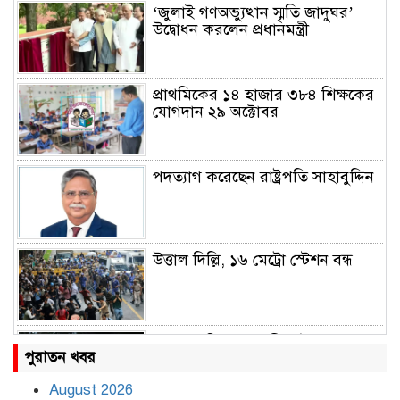
‘জুলাই গণঅভ্যুত্থান স্মৃতি জাদুঘর’
উদ্বোধন করলেন প্রধানমন্ত্রী
প্রাথমিকের ১৪ হাজার ৩৮৪ শিক্ষকের
যোগদান ২৯ অক্টোবর
পদত্যাগ করেছেন রাষ্ট্রপতি সাহাবুদ্দিন
উত্তাল দিল্লি, ১৬ মেট্রো স্টেশন বন্ধ
রাহুল ও প্রিয়াঙ্কা গান্ধী আটক
পুরাতন খবর
August 2026