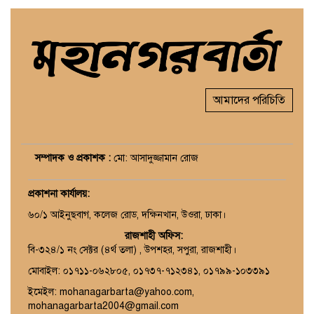
আমাদের পরিচিতি
সম্পাদক ও প্রকাশক :
মো: আসাদুজ্জামান রোজ
প্রকাশনা কার্যালয়
:
৬০/১ আইনুছবাগ, কলেজ রোড, দক্ষিনখান, উওরা, ঢাকা।
রাজশাহী অফিস:
বি-৩২৪/১ নং সেক্টর (৪র্থ তলা) , উপশহর, সপুরা, রাজশাহী।
মোবাইল: ০১৭১১-০৬২৮০৫, ০১৭৩৭-৭১২৩৪১, ০১৭৯৯-১০৩৩৯১
ইমেইল: mohanagarbarta@yahoo.com,
mohanagarbarta2004@gmail.com