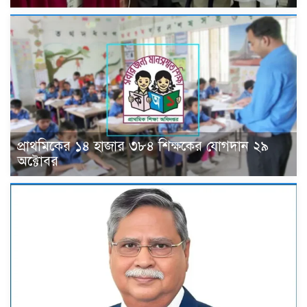
প্রাথমিকের ১৪ হাজার ৩৮৪ শিক্ষকের যোগদান ২৯
অক্টোবর