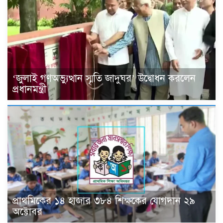
‘জুলাই গণঅভ্যুত্থান স্মৃতি জাদুঘর’ উদ্বোধন করলেন
প্রধানমন্ত্রী
প্রাথমিকের ১৪ হাজার ৩৮৪ শিক্ষকের যোগদান ২৯
অক্টোবর