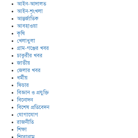
আইন-আদালত
আইন-শৃংখলা
আন্তর্জাতিক
আবহাওয়া
কৃষি
খেলাধুলা
গ্রাম-গঞ্জের খবর
চাকুরীর খবর
জাতীয়
জেলার খবর
ধর্মীয়
ফিচার
বিজ্ঞান ও প্রযুক্তি
বিনোদন
বিশেষ প্রতিবেদন
যোগাযোগ
রাজনীতি
শিক্ষা
শিরোনাম