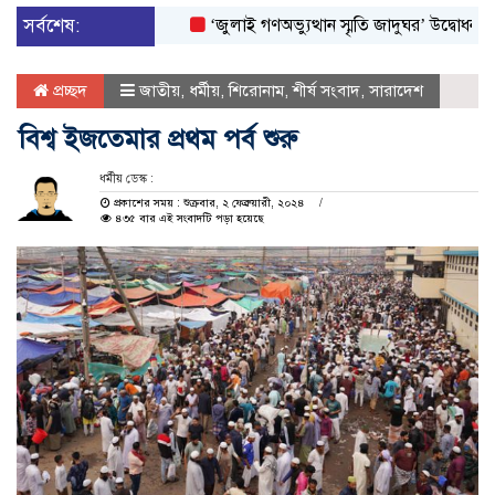
সর্বশেষ:
‘জুলাই গণঅভ্যুত্থান স্মৃতি জাদুঘর’ উদ্বোধন করলেন প্র
প্রচ্ছদ
জাতীয়
,
ধর্মীয়
,
শিরোনাম
,
শীর্ষ সংবাদ
,
সারাদেশ
বিশ্ব ইজতেমার প্রথম পর্ব শুরু
ধর্মীয় ডেস্ক :
প্রকাশের সময় : শুক্রবার, ২ ফেব্রুয়ারী, ২০২৪
৪৩৫ বার এই সংবাদটি পড়া হয়েছে