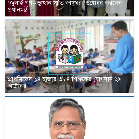
‘জুলাই গণঅভ্যুত্থান স্মৃতি জাদুঘর’ উদ্বোধন করলেন
প্রধানমন্ত্রী
প্রাথমিকের ১৪ হাজার ৩৮৪ শিক্ষকের যোগদান ২৯
অক্টোবর