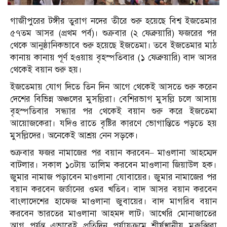
গাজীপুরের টঙ্গীর তুরাগ নদের তীরে শুরু হয়েছে বিশ্ব ইজতেমার
৫৭তম আসর (প্রথম পর্ব)। শুক্রবার (২ ফেব্রুয়ারি) ফজরের পর
থেকে আনুষ্ঠানিকভাবে শুরু হয়েছে ইজতেমা। তবে ইজতেমার মাঠ
কানায় কানায় পূর্ণ হওয়ায় বৃহস্পতিবার (১ ফেব্রুয়ারি) বাদ আসর
থেকেই বয়ান শুরু হয়।
ইজতেমায় যোগ দিতে তিন দিন আগে থেকেই আসতে শুরু করেন
দেশের বিভিন্ন অঞ্চলের মুসল্লিরা। বেশিরভাগ মুসল্লি চলে আসায়
বৃহস্পতিবার সন্ধ্যার পর থেকেই বয়ান শুরু করে ইজতেমা
আয়োজকেরা। যদিও রাতে বৃষ্টির কারণে ভোগান্তিতে পড়তে হয়
মুসল্লিদের। অনেকেই আশ্রয় নেন সড়কে।
শুক্রবার ফজর নামাজের পর বয়ান করবেন– মাওলানা আহম্মেদ
বাটলার। সকাল ১০টায় তালিম করবেন মাওলানা জিয়াউল হক।
জুমার নামাজ পড়াবেন মাওলানা যোবায়ের। জুমার নামাজের পর
বয়ান করবেন জর্ডানের ওমর খতিব। বাদ আসর বয়ান করবেন
বাংলাদেশের হাফেজ মাওলানা জুবায়ের। বাদ মাগরিব বয়ান
করবেন ভারতের মাওলানা আহমদ লাট। আখেরি মোনাজাতের
আগ পর্যন্ত এভাবেই প্রতিদিন পর্যায়ক্রমে শীর্ষস্থানীয় মুরুব্বিরা