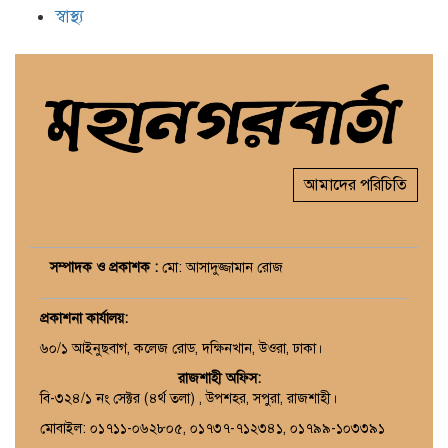
স্বাস্থ্য
আমাদের পরিচিতি
সম্পাদক ও প্রকাশক :
মো: আসাদুজ্জামান রোজ
প্রকাশনা কার্যালয়
:
৬০/১ আইনুছবাগ, কলেজ রোড, দক্ষিনখান, উওরা, ঢাকা।
রাজশাহী অফিস:
বি-৩২৪/১ নং সেক্টর (৪র্থ তলা) , উপশহর, সপুরা, রাজশাহী।
মোবাইল: ০১৭১১-০৬২৮০৫, ০১৭৩৭-৭১২৩৪১, ০১৭৯৯-১০৩৩৯১