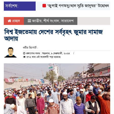
সর্বশেষ:
‘জুলাই গণঅভ্যুত্থান স্মৃতি জাদুঘর’ উদ্বোধন করলেন প্রধ
প্রচ্ছদ
জাতীয়
,
শীর্ষ সংবাদ
,
সারাদেশ
বিশ্ব ইজতেমায় দেশের সর্ববৃহৎ জুমার নামাজ
আদায়
ধর্মীয় রিপোর্ট :
প্রকাশের সময় : শুক্রবার, ৯ ফেব্রুয়ারী, ২০২৪
৩৭২ বার এই সংবাদটি পড়া হয়েছে