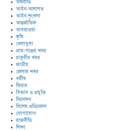
অর্থনীতি
আইন-আদালত
আইন-শৃংখলা
আন্তর্জাতিক
আবহাওয়া
কৃষি
খেলাধুলা
গ্রাম-গঞ্জের খবর
চাকুরীর খবর
জাতীয়
জেলার খবর
ধর্মীয়
ফিচার
বিজ্ঞান ও প্রযুক্তি
বিনোদন
বিশেষ প্রতিবেদন
যোগাযোগ
রাজনীতি
শিক্ষা