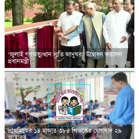
‘জুলাই গণঅভ্যুত্থান স্মৃতি জাদুঘর’ উদ্বোধন করলেন
প্রধানমন্ত্রী
প্রাথমিকের ১৪ হাজার ৩৮৪ শিক্ষকের যোগদান ২৯
অক্টোবর