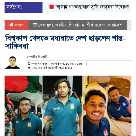
সর্বশেষ:
‘জুলাই গণঅভ্যুত্থান স্মৃতি জাদুঘর’ উদ্বোধন করলেন প্রধা
প্রচ্ছদ
খেলাধুলা
,
জাতীয়
,
শিরোনাম
,
শীর্ষ সংবাদ
,
সারাদেশ
বিশ্বকাপ খেলতে মধ্যরাতে দেশ ছাড়লেন শান্ত–
সাকিবরা
স্পোর্টস রিপোর্ট :
প্রকাশের সময় : বৃহস্পতিবার, ১৬ মে, ২০২৪
৪০১ বার এই সংবাদটি পড়া হয়েছে