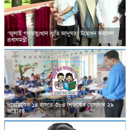
‘জুলাই গণঅভ্যুত্থান স্মৃতি জাদুঘর’ উদ্বোধন করলেন
প্রধানমন্ত্রী
প্রাথমিকের ১৪ হাজার ৩৮৪ শিক্ষকের যোগদান ২৯
অক্টোবর