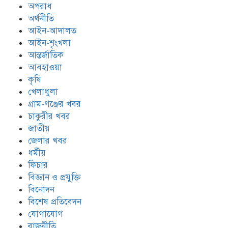
অপরাধ
অর্থনীতি
আইন-আদালত
আইন-শৃংখলা
আন্তর্জাতিক
আবহাওয়া
কৃষি
খেলাধুলা
গ্রাম-গঞ্জের খবর
চাকুরীর খবর
জাতীয়
জেলার খবর
ধর্মীয়
ফিচার
বিজ্ঞান ও প্রযুক্তি
বিনোদন
বিশেষ প্রতিবেদন
যোগাযোগ
রাজনীতি