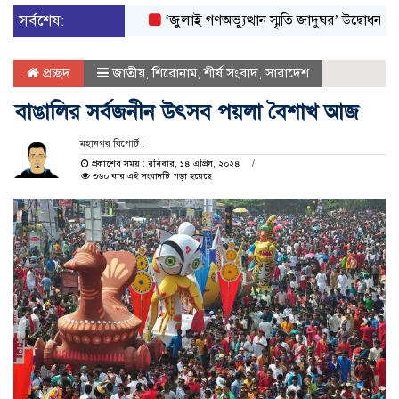
সর্বশেষ:
‘জুলাই গণঅভ্যুত্থান স্মৃতি জাদুঘর’ উদ্বোধন করলেন প্রধা
প্রচ্ছদ
জাতীয়
,
শিরোনাম
,
শীর্ষ সংবাদ
,
সারাদেশ
বাঙালির সর্বজনীন উৎসব পয়লা বৈশাখ আজ
মহানগর রিপোর্ট :
প্রকাশের সময় : রবিবার, ১৪ এপ্রিল, ২০২৪
৩৬০ বার এই সংবাদটি পড়া হয়েছে