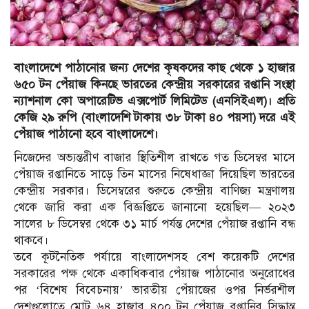
বাংলাদেশে পাঠানোর জন্য দেশের কৃষকদের কাছ থেকে ১ হাজার
৬৫০ টন পেঁয়াজ কিনছে ভারতের কেন্দ্রীয় সরকারের রপ্তানি সংস্থা
ন্যাশনাল কো অপারেটিভ এক্সপোর্ট লিমিটেড (এনসিইএল)। প্রতি
কেজি ২৯ রুপি (বাংলাদেশি টাকায় ৩৮ টাকা ৪০ পয়সা) দরে এই
পেঁয়াজ পাঠানো হবে বাংলাদেশে।
নিজেদের অভ্যন্তরীণ বাজার স্থিতিশীল রাখতে গত ডিসেম্বর মাসে
পেঁয়াজ রপ্তানিতে সাড়ে তিন মাসের নিষেধাজ্ঞা দিয়েছিল ভারতের
কেন্দ্রীয় সরকার। ডিসেম্বরের শুরুতে কেন্দ্রীয় বাণিজ্য মন্ত্রণালয়
থেকে জারি করা এক বিজ্ঞপ্তিতে জানানো হয়েছিল— ২০২৩
সালের ৮ ডিসেম্বর থেকে ৩১ মার্চ পর্যন্ত দেশের পেঁয়াজ রপ্তানি বন্ধ
থাকবে।
তবে কূটনৈতিক পর্যায়ে বাংলাদেশসহ বেশ কয়েকটি দেশের
সরকারের পক্ষ থেকে একাধিকবার পেঁয়াজ পাঠানোর অনুরোধের
পর ‘বিশেষ বিবেচনায়’ ভারতীয় পেঁয়াজের ওপর নির্ভরশীল
দেশগুলোতে মোট ৬৪ হাজার ৪০০ টন পেঁয়াজ রপ্তানির সিদ্ধান্ত