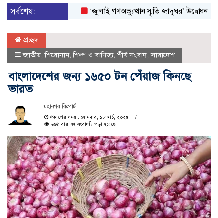
সর্বশেষ:
‘জুলাই গণঅভ্যুত্থান স্মৃতি জাদুঘর’ উদ্বোধন করলেন প্রধা
প্রচ্ছদ
জাতীয়
,
শিরোনাম
,
শিল্প ও বাণিজ্য
,
শীর্ষ সংবাদ
,
সারাদেশ
বাংলাদেশের জন্য ১৬৫০ টন পেঁয়াজ কিনছে
ভারত
মহানগর রিপোর্ট :
প্রকাশের সময় : সোমবার, ১৮ মার্চ, ২০২৪
৬৬৫ বার এই সংবাদটি পড়া হয়েছে