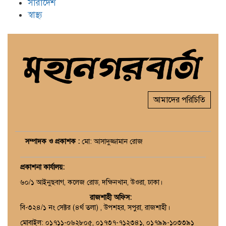
সারাদেশ
স্বাস্থ্য
আমাদের পরিচিতি
সম্পাদক ও প্রকাশক :
মো: আসাদুজ্জামান রোজ
প্রকাশনা কার্যালয়
:
৬০/১ আইনুছবাগ, কলেজ রোড, দক্ষিনখান, উওরা, ঢাকা।
রাজশাহী অফিস:
বি-৩২৪/১ নং সেক্টর (৪র্থ তলা) , উপশহর, সপুরা, রাজশাহী।
মোবাইল: ০১৭১১-০৬২৮০৫, ০১৭৩৭-৭১২৩৪১, ০১৭৯৯-১০৩৩৯১