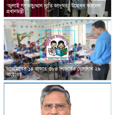
‘জুলাই গণঅভ্যুত্থান স্মৃতি জাদুঘর’ উদ্বোধন করলেন
প্রধানমন্ত্রী
প্রাথমিকের ১৪ হাজার ৩৮৪ শিক্ষকের যোগদান ২৯
অক্টোবর