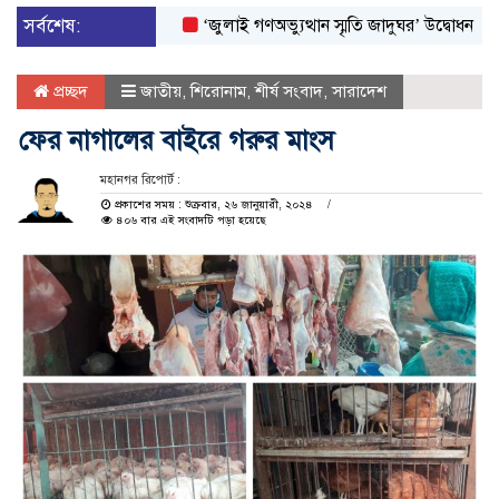
সর্বশেষ:
‘জুলাই গণঅভ্যুত্থান স্মৃতি জাদুঘর’ উদ্বোধন করলেন প্রধা
প্রচ্ছদ
জাতীয়
,
শিরোনাম
,
শীর্ষ সংবাদ
,
সারাদেশ
ফের নাগালের বাইরে গরুর মাংস
মহানগর রিপোর্ট :
প্রকাশের সময় : শুক্রবার, ২৬ জানুয়ারী, ২০২৪
৪০৬ বার এই সংবাদটি পড়া হয়েছে