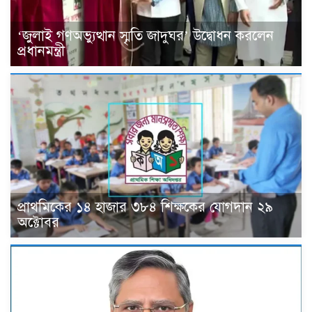
‘জুলাই গণঅভ্যুত্থান স্মৃতি জাদুঘর’ উদ্বোধন করলেন
প্রধানমন্ত্রী
প্রাথমিকের ১৪ হাজার ৩৮৪ শিক্ষকের যোগদান ২৯
অক্টোবর