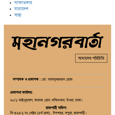
সাক্ষাতকার
সারাদেশ
স্বাস্থ্য
আমাদের পরিচিতি
সম্পাদক ও প্রকাশক :
মো: আসাদুজ্জামান রোজ
প্রকাশনা কার্যালয়
:
৬০/১ আইনুছবাগ, কলেজ রোড, দক্ষিনখান, উওরা, ঢাকা।
রাজশাহী অফিস:
বি-৩২৪/১ নং সেক্টর (৪র্থ তলা) , উপশহর, সপুরা, রাজশাহী।