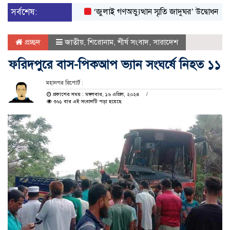
সর্বশেষ:
‘জুলাই গণঅভ্যুত্থান স্মৃতি জাদুঘর’ উদ্বোধন করলেন প্রধ
প্রচ্ছদ
জাতীয়
,
শিরোনাম
,
শীর্ষ সংবাদ
,
সারাদেশ
ফরিদপুরে বাস-পিকআপ ভ্যান সংঘর্ষে নিহত ১১
মহানগর রিপোর্ট :
প্রকাশের সময় : মঙ্গলবার, ১৬ এপ্রিল, ২০২৪
৩৬১ বার এই সংবাদটি পড়া হয়েছে