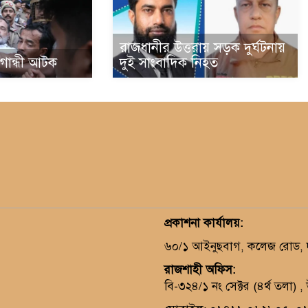
রাজধানীর উত্তরায় সড়ক দুর্ঘটনায়
া গান্ধী আটক
দুই সাংবাদিক নিহত
প্রকাশনা কার্যালয়
:
৬০/১ আইনুছবাগ, কলেজ রোড, দক
রাজশাহী অফিস:
বি-৩২৪/১ নং সেক্টর (৪র্থ তলা) 