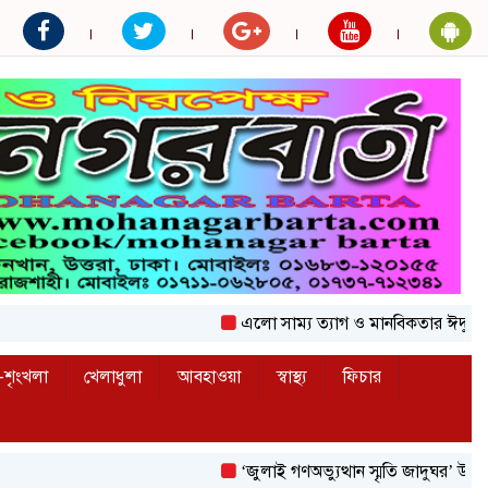
এলো সাম্য ত্যাগ ও মানবিকতার ঈদুল আজহ
শৃংখলা
খেলাধুলা
আবহাওয়া
স্বাস্থ্য
ফিচার
‘জুলাই গণঅভ্যুত্থান স্মৃতি জাদুঘর’ উদ্বোধন করল