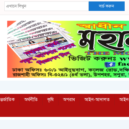
সার্চ করুন
্তর্জাতিক
অর্থনীতি
কৃষি
অপরাধ
আইন-আদালত
আইন-