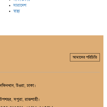
সারাদেশ
স্বাস্থ্য
আমাদের পরিচিতি
্ষিনখান, উওরা, ঢাকা।
, উপশহর, সপুরা, রাজশাহী।