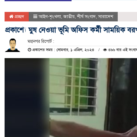
প্রচ্ছদ
আইন-শৃংখলা
,
জাতীয়
,
শীর্ষ সংবাদ
,
সারাদেশ
প্রকাশ্যে ঘুষ নেওয়া ভূমি অফিস কর্মী সাময়িক বরখা
মহানগর রিপোর্ট :
প্রকাশের সময় : সোমবার, ১ এপ্রিল, ২০২৪
৪৯৬ বার এই সংবাদট