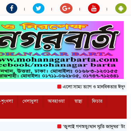
এলো সাম্য ত্যাগ ও মানবিকতার ঈদুল আজহা
শৃংখলা
খেলাধুলা
আবহাওয়া
স্বাস্থ্য
ফিচার
‘জুলাই গণঅভ্যুত্থান স্মৃতি জাদুঘর’ উদ্বোধন করলেন 