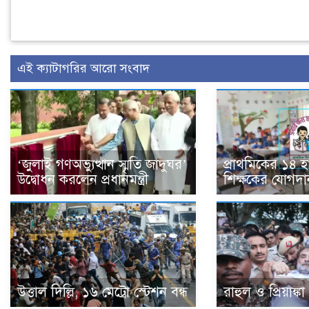
এই ক্যাটাগরির আরো সংবাদ
‘জুলাই গণঅভ্যুত্থান স্মৃতি জাদুঘর’
প্রাথমিকের ১৪ 
উদ্বোধন করলেন প্রধানমন্ত্রী
শিক্ষকের যোগদা
উত্তাল দিল্লি, ১৬ মেট্রো স্টেশন বন্ধ
রাহুল ও প্রিয়াঙ্ক