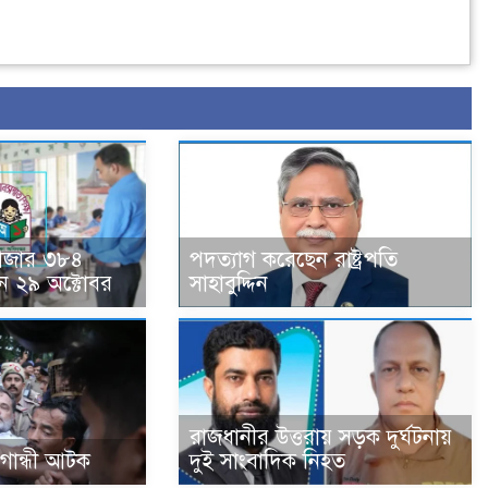
হাজার ৩৮৪
পদত্যাগ করেছেন রাষ্ট্রপতি
ন ২৯ অক্টোবর
সাহাবুদ্দিন
রাজধানীর উত্তরায় সড়ক দুর্ঘটনায়
া গান্ধী আটক
দুই সাংবাদিক নিহত