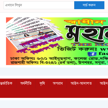
সার্চ করুন
্তর্জাতিক
অর্থনীতি
কৃষি
অপরাধ
আইন-আদালত
আইন-