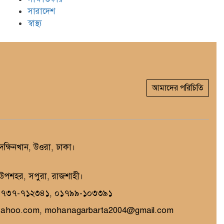
সারাদেশ
স্বাস্থ্য
আমাদের পরিচিতি
্ষিনখান, উওরা, ঢাকা।
, উপশহর, সপুরা, রাজশাহী।
১৭৩৭-৭১২৩৪১, ০১৭৯৯-১০৩৩৯১
yahoo.com, mohanagarbarta2004@gmail.com