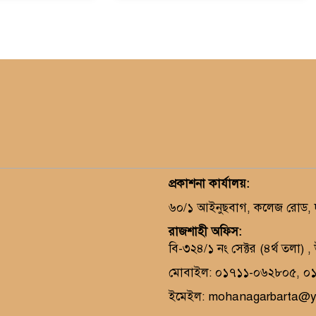
প্রকাশনা কার্যালয়
:
৬০/১ আইনুছবাগ, কলেজ রোড, দক
রাজশাহী অফিস:
বি-৩২৪/১ নং সেক্টর (৪র্থ তলা) 
মোবাইল: ০১৭১১-০৬২৮০৫, ০
ইমেইল: mohanagarbarta@