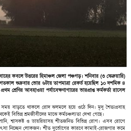
বাহের কবলে উত্তরের হিমাঞ্চল জেলা পঞ্চগড়। শনিবার (৩ ফেব্রুয়ারি)
 গতকাল শুক্রবার ভোর ৬টায় তাপমাত্রা রেকর্ড হয়েছিল ১০ দশমিক ৪
রথম শ্রেণির আবহাওয়া পর্যাবেক্ষণাগারের ভারপ্রাপ্ত কর্মকর্তা রাসেল
য। সময় বাড়তে থাকলে রোদ ঝলমলে হয়ে ওঠে দিন। মৃদু শৈত্যপ্রবাহ
েই বিভিন্ন শ্রমজীবীদের মাঝে কর্মচঞ্চল্যতা দেখা গেছে।
ঁপানি, শ্বাসকষ্ট ও ডায়রিয়াসহ শীতজনিত বিভিন্ন রোগ। এসব রোগে
সা নিচ্ছেন লোকজন। শীত দুর্ভোগের কারণে কামাই-রোজগার কমে