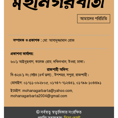
আমাদের পরিচিতি
সম্পাদক ও প্রকাশক :
মো: আসাদুজ্জামান রোজ
প্রকাশনা কার্যালয়
:
৬০/১ আইনুছবাগ, কলেজ রোড, দক্ষিনখান, উওরা, ঢাকা।
রাজশাহী অফিস:
বি-৩২৪/১ নং সেক্টর (৪র্থ তলা) , উপশহর, সপুরা, রাজশাহী।
মোবাইল: ০১৭১১-০৬২৮০৫, ০১৭৩৭-৭১২৩৪১, ০১৭৯৯-১০৩৩৯১
ইমেইল: mohanagarbarta@yahoo.com,
mohanagarbarta2004@gmail.com
© সর্বস্বত্ব স্বত্বাধিকার সংরক্ষিত