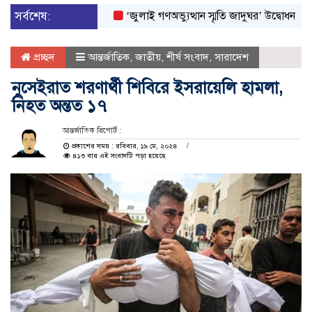
সর্বশেষ:
‘জুলাই গণঅভ্যুত্থান স্মৃতি জাদুঘর’ উদ্বোধন করলেন প্রধান
প্রচ্ছদ
আন্তর্জাতিক
,
জাতীয়
,
শীর্ষ সংবাদ
,
সারাদেশ
নুসেইরাত শরণার্থী শিবিরে ইসরায়েলি হামলা,
নিহত অন্তত ১৭
আন্তর্জাতিক রিপোর্ট :
প্রকাশের সময় : রবিবার, ১৯ মে, ২০২৪
৪১৩ বার এই সংবাদটি পড়া হয়েছে