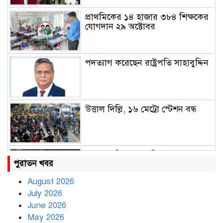
প্রাথমিকের ১৪ হাজার ৩৮৪ শিক্ষকের
যোগদান ২৯ অক্টোবর
পদত্যাগ করেছেন রাষ্ট্রপতি সাহাবুদ্দিন
উত্তাল দিল্লি, ১৬ মেট্রো স্টেশন বন্ধ
রাহুল ও প্রিয়াঙ্কা গান্ধী আটক
পুরাতন খবর
August 2026
July 2026
রাজধানীর উত্তরায় সড়ক দুর্ঘটনায় দুই
June 2026
সাংবাদিক নিহত
May 2026