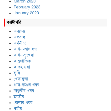
March 2023
February 2023
January 2023
ক্যাটাগরি
অন্যান্য
অপরাধ
অর্থনীতি
আইন-আদালত
আইন-শৃংখলা
আন্তর্জাতিক
আবহাওয়া
কৃষি
খেলাধুলা
গ্রাম-গঞ্জের খবর
চাকুরীর খবর
জাতীয়
জেলার খবর
ধর্মীয়