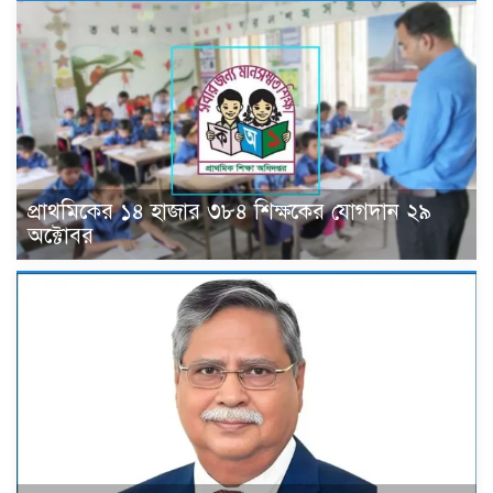
প্রাথমিকের ১৪ হাজার ৩৮৪ শিক্ষকের যোগদান ২৯
অক্টোবর