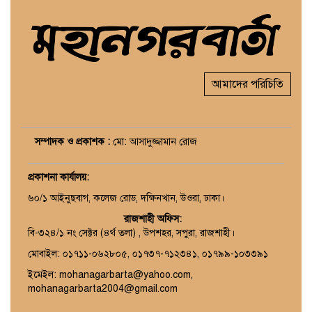
আমাদের পরিচিতি
সম্পাদক ও প্রকাশক :
মো: আসাদুজ্জামান রোজ
প্রকাশনা কার্যালয়
:
৬০/১ আইনুছবাগ, কলেজ রোড, দক্ষিনখান, উওরা, ঢাকা।
রাজশাহী অফিস:
বি-৩২৪/১ নং সেক্টর (৪র্থ তলা) , উপশহর, সপুরা, রাজশাহী।
মোবাইল: ০১৭১১-০৬২৮০৫, ০১৭৩৭-৭১২৩৪১, ০১৭৯৯-১০৩৩৯১
ইমেইল: mohanagarbarta@yahoo.com,
mohanagarbarta2004@gmail.com