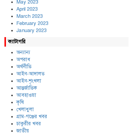
May 2023
April 2023
March 2023
February 2023
January 2023
ক্যাটাগরি
অন্যান্য
অপরাধ
অর্থনীতি
আইন-আদালত
আইন-শৃংখলা
আন্তর্জাতিক
আবহাওয়া
কৃষি
খেলাধুলা
গ্রাম-গঞ্জের খবর
চাকুরীর খবর
জাতীয়