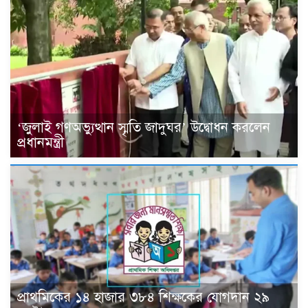
‘জুলাই গণঅভ্যুত্থান স্মৃতি জাদুঘর’ উদ্বোধন করলেন
প্রধানমন্ত্রী
প্রাথমিকের ১৪ হাজার ৩৮৪ শিক্ষকের যোগদান ২৯