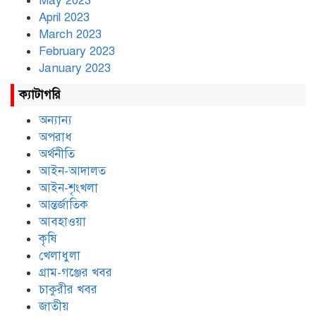
May 2023
April 2023
March 2023
February 2023
January 2023
ক্যাটাগরি
অন্যান্য
অপরাধ
অর্থনীতি
আইন-আদালত
আইন-শৃংখলা
আন্তর্জাতিক
আবহাওয়া
কৃষি
খেলাধুলা
গ্রাম-গঞ্জের খবর
চাকুরীর খবর
জাতীয়