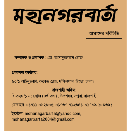
আমাদের পরিচিতি
সম্পাদক ও প্রকাশক :
মো: আসাদুজ্জামান রোজ
প্রকাশনা কার্যালয়
:
৬০/১ আইনুছবাগ, কলেজ রোড, দক্ষিনখান, উওরা, ঢাকা।
রাজশাহী অফিস:
বি-৩২৪/১ নং সেক্টর (৪র্থ তলা) , উপশহর, সপুরা, রাজশাহী।
মোবাইল: ০১৭১১-০৬২৮০৫, ০১৭৩৭-৭১২৩৪১, ০১৭৯৯-১০৩৩৯১
ইমেইল: mohanagarbarta@yahoo.com,
mohanagarbarta2004@gmail.com