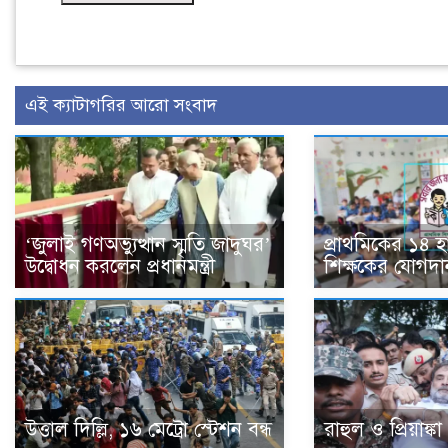
এই ক্যাটাগরির আরো সংবাদ
‘জুলাই গণঅভ্যুত্থান স্মৃতি জাদুঘর’
প্রাথমিকের ১৪ 
উদ্বোধন করলেন প্রধানমন্ত্রী
শিক্ষকের যোগদা
উত্তাল দিল্লি, ১৬ মেট্রো স্টেশন বন্ধ
রাহুল ও প্রিয়াঙ্ক