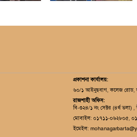
প্রকাশনা কার্যালয়
:
৬০/১ আইনুছবাগ, কলেজ রোড, দক
রাজশাহী অফিস:
বি-৩২৪/১ নং সেক্টর (৪র্থ তলা) 
মোবাইল: ০১৭১১-০৬২৮০৫, ০
ইমেইল: mohanagarbarta@