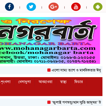
এলো সাম্য ত্যাগ ও মানবিকতার ঈদুল আজহা
শৃংখলা
খেলাধুলা
আবহাওয়া
স্বাস্থ্য
ফিচার
‘জুলাই গণঅভ্যুত্থান স্মৃতি জাদুঘর’ উদ্বোধন করলে