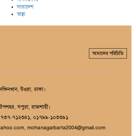
সারাদেশ
স্বাস্থ্য
আমাদের পরিচিতি
্ষিনখান, উওরা, ঢাকা।
, উপশহর, সপুরা, রাজশাহী।
১৭৩৭-৭১২৩৪১, ০১৭৯৯-১০৩৩৯১
yahoo.com, mohanagarbarta2004@gmail.com