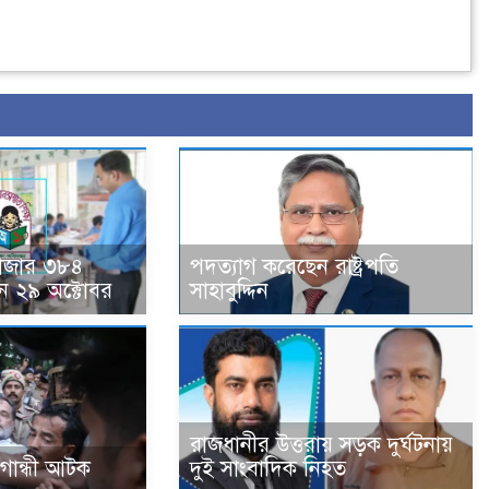
হাজার ৩৮৪
পদত্যাগ করেছেন রাষ্ট্রপতি
ন ২৯ অক্টোবর
সাহাবুদ্দিন
রাজধানীর উত্তরায় সড়ক দুর্ঘটনায়
া গান্ধী আটক
দুই সাংবাদিক নিহত