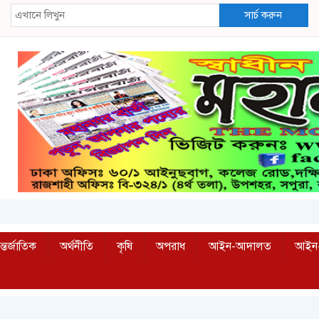
সার্চ করুন
্তর্জাতিক
অর্থনীতি
কৃষি
অপরাধ
আইন-আদালত
আইন-