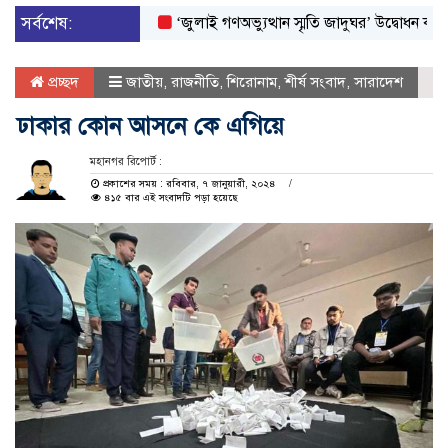
সর্বশেষ:
‘জুলাই গণঅভ্যুত্থান স্মৃতি জাদুঘর’ উদ্বোধন করলেন প্রধানম
প্রচ্ছদ
জাতীয়
,
রাজনীতি
,
শিরোনাম
,
শীর্ষ সংবাদ
,
সারাদেশ
ঢাকার কোন আসনে কে এগিয়ে
মহানগর রিপোর্ট :
প্রকাশের সময় : রবিবার, ৭ জানুয়ারী, ২০২৪
৪১৫ বার এই সংবাদটি পড়া হয়েছে