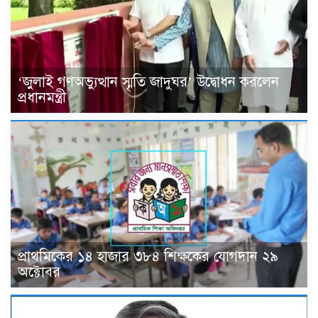
‘জুলাই গণঅভ্যুত্থান স্মৃতি জাদুঘর’ উদ্বোধন করলেন
প্রধানমন্ত্রী
প্রাথমিকের ১৪ হাজার ৩৮৪ শিক্ষকের যোগদান ২৯
অক্টোবর