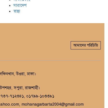
সারাদেশ
স্বাস্থ্য
আমাদের পরিচিতি
্ষিনখান, উওরা, ঢাকা।
, উপশহর, সপুরা, রাজশাহী।
১৭৩৭-৭১২৩৪১, ০১৭৯৯-১০৩৩৯১
yahoo.com, mohanagarbarta2004@gmail.com