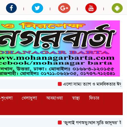
এলো সাম্য ত্যাগ ও মানবিকতার ঈদুল আজহা
শৃংখলা
খেলাধুলা
আবহাওয়া
স্বাস্থ্য
ফিচার
‘জুলাই গণঅভ্যুত্থান স্মৃতি জাদুঘর’ উদ্বোধন করলে