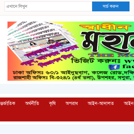
সার্চ করুন
্তর্জাতিক
অর্থনীতি
কৃষি
অপরাধ
আইন-আদালত
আইন-