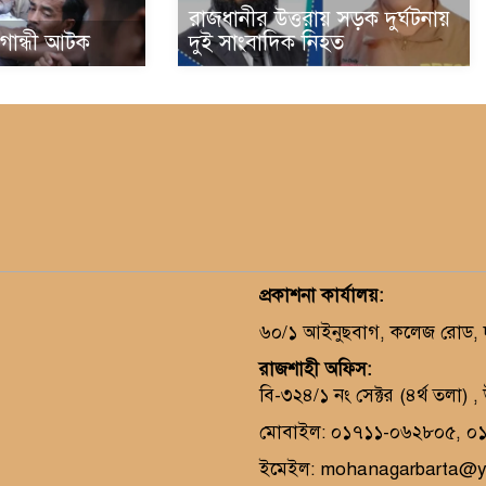
রাজধানীর উত্তরায় সড়ক দুর্ঘটনায়
া গান্ধী আটক
দুই সাংবাদিক নিহত
প্রকাশনা কার্যালয়
:
৬০/১ আইনুছবাগ, কলেজ রোড, দক
রাজশাহী অফিস:
বি-৩২৪/১ নং সেক্টর (৪র্থ তলা) 
মোবাইল: ০১৭১১-০৬২৮০৫, ০
ইমেইল: mohanagarbarta@