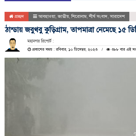
প্রচ্ছদ
আবহাওয়া
,
জাতীয়
,
শিরোনাম
,
শীর্ষ সংবাদ
,
সারাদেশ
ঠান্ডায় জবুথবু কুড়িগ্রাম, তাপমাত্রা নেমেছে ১৫ ডিগ
মহানগর রিপোর্ট :
প্রকাশের সময় : রবিবার, ১০ ডিসেম্বর, ২০২৩
৩৮৮ বার এই সংব