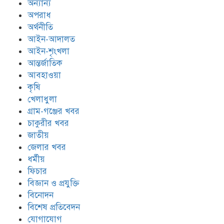
অন্যান্য
অপরাধ
অর্থনীতি
আইন-আদালত
আইন-শৃংখলা
আন্তর্জাতিক
আবহাওয়া
কৃষি
খেলাধুলা
গ্রাম-গঞ্জের খবর
চাকুরীর খবর
জাতীয়
জেলার খবর
ধর্মীয়
ফিচার
বিজ্ঞান ও প্রযুক্তি
বিনোদন
বিশেষ প্রতিবেদন
যোগাযোগ