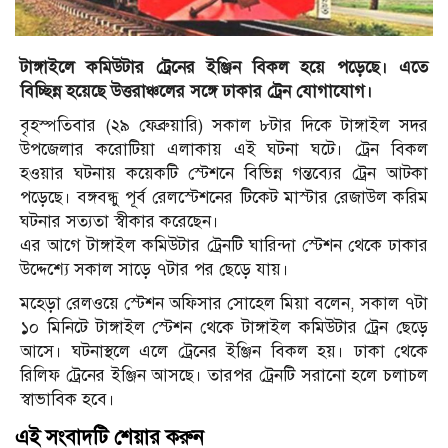
টাঙ্গাইলে ক‌মিউটার ট্রেনের ইঞ্জিন বিকল হয়ে পড়েছে। এতে
বি‌চ্ছিন্ন হয়েছে উত্তরাঞ্চলের সঙ্গে ঢাকার ট্রেন যোগাযোগ।
বৃহস্প‌তিবার (২৯ ফেব্রুয়া‌রি) সকাল ৮টার দি‌কে টাঙ্গাইল সদর
উপ‌জেলার ক‌রো‌টিয়া এলাকায় এই ঘটনা ঘ‌টে। ট্রেন বিকল
হওয়ার ঘটনায় ক‌য়েক‌টি স্টেশ‌নে বি‌ভিন্ন গ‌ন্তব্যের ট্রেন আটকা
প‌ড়ে‌ছে। বঙ্গবন্ধু পূর্ব রেল‌স্টেশ‌নের টি‌কেট মাস্টার রেজাউল ক‌রিম
ঘটনার সত্যতা স্বীকার ক‌রে‌ছেন।
এর আগে টাঙ্গাইল ক‌মিউটার ট্রেন‌টি ঘা‌রিন্দা স্টেশ‌ন থে‌কে ঢাকার
উদ্দে‌শ্যে সকাল সা‌ড়ে ৭টার পর ছে‌ড়ে যায়।
মহেড়া রেলওয়ে স্টেশন অফিসার সোহেল মিয়া বলেন, সকাল ৭টা
১০ মিনিটে টাঙ্গাইল স্টেশন থেকে টাঙ্গাইল কমিউটার ট্রেন ছেড়ে
আসে। ঘটনাস্থলে এলে ট্রেনের ইঞ্জিন বিকল হয়। ঢাকা থেকে
রিলিফ ট্রেনের ইঞ্জিন আসছে। তারপর ট্রেনটি সরানো হলে চলাচল
স্বাভাবিক হবে।
এই সংবাদটি শেয়ার করুন