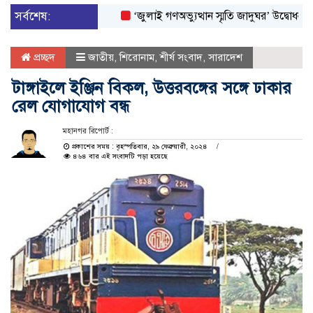
সর্বশেষ:
‘জুলাই গণঅভ্যুত্থান স্মৃতি জাদুঘর’ উদ্বোধন করলেন প্
প্রচ্ছদ
জাতীয়
,
শিরোনাম
,
শীর্ষ সংবাদ
,
সারাদেশ
টাঙ্গাইলে ইঞ্জিন বিকল, উত্তরবঙ্গের সঙ্গে ঢাকার
রেল যোগাযোগ বন্ধ
মহানগর রিপোর্ট :
প্রকাশের সময় : বৃহস্পতিবার, ২৯ ফেব্রুয়ারী, ২০২৪
৪৬৪ বার এই সংবাদটি পড়া হয়েছে