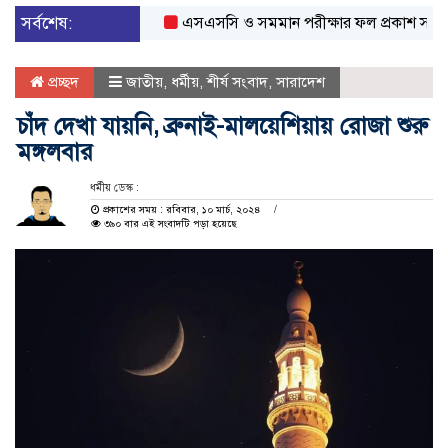
সর্বশেষ:
এসএসসি ও সমমান পরীক্ষার ফল প্রকাশ সকাল ১০ট
প্রচ্ছদ
জাতীয়
,
ধর্মীয়
,
শীর্ষ সংবাদ
,
সারাদেশ
চাঁদ দেখা যায়নি, ব্রুনাই-মালয়েশিয়ায় রোজা শুরু
মঙ্গলবার
ধর্মীয় ডেস্ক :
প্রকাশের সময় : রবিবার, ১০ মার্চ, ২০২৪
৩৯০ বার এই সংবাদটি পড়া হয়েছে