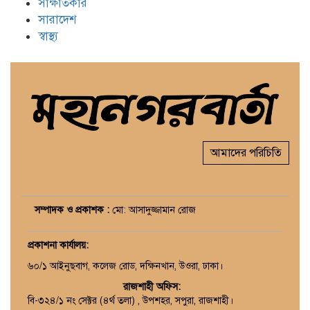
সাক্ষাতকার
সারাদেশ
স্বাস্থ্য
আমাদের পরিচিতি
সম্পাদক ও প্রকাশক :
মো: আসাদুজ্জামান রোজ
প্রকাশনা কার্যালয়
:
৬০/১ আইনুছবাগ, কলেজ রোড, দক্ষিনখান, উওরা, ঢাকা।
রাজশাহী অফিস:
বি-৩২৪/১ নং সেক্টর (৪র্থ তলা) , উপশহর, সপুরা, রাজশাহী।