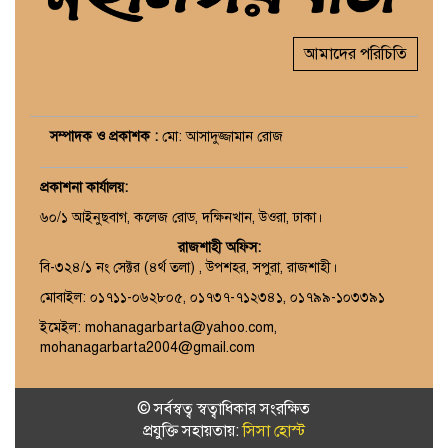
আমাদের পরিচিতি
সম্পাদক ও প্রকাশক :
মো: আসাদুজ্জামান রোজ
প্রকাশনা কার্যালয়
:
৬০/১ আইনুছবাগ, কলেজ রোড, দক্ষিনখান, উওরা, ঢাকা।
রাজশাহী অফিস:
বি-৩২৪/১ নং সেক্টর (৪র্থ তলা) , উপশহর, সপুরা, রাজশাহী।
মোবাইল: ০১৭১১-০৬২৮০৫, ০১৭৩৭-৭১২৩৪১, ০১৭৯৯-১০৩৩৯১
ইমেইল: mohanagarbarta@yahoo.com,
mohanagarbarta2004@gmail.com
© সর্বস্বত্ব স্বত্বাধিকার সংরক্ষিত
প্রযুক্তি সহায়তায়:
সিসা হোস্ট