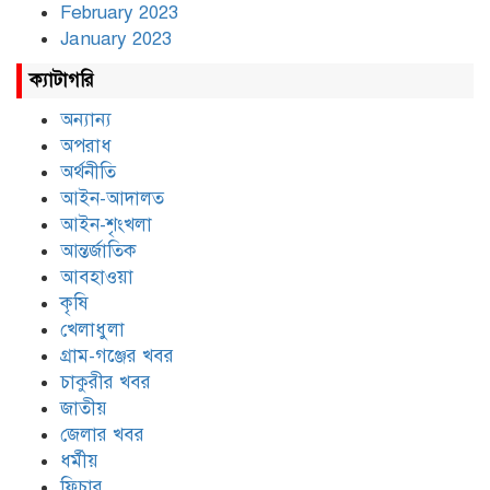
February 2023
January 2023
ক্যাটাগরি
অন্যান্য
অপরাধ
অর্থনীতি
আইন-আদালত
আইন-শৃংখলা
আন্তর্জাতিক
আবহাওয়া
কৃষি
খেলাধুলা
গ্রাম-গঞ্জের খবর
চাকুরীর খবর
জাতীয়
জেলার খবর
ধর্মীয়
ফিচার