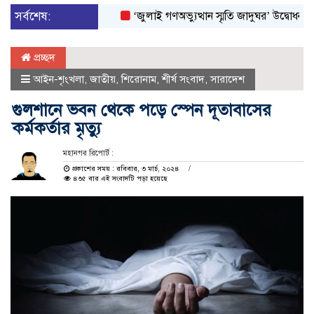
সর্বশেষ:
‘জুলাই গণঅভ্যুত্থান স্মৃতি জাদুঘর’ উদ্বোধন করলেন প্র
প্রচ্ছদ
আইন-শৃংখলা
,
জাতীয়
,
শিরোনাম
,
শীর্ষ সংবাদ
,
সারাদেশ
গুলশানে ভবন থেকে পড়ে স্পেন দূতাবাসের
কর্মকর্তার মৃত্যু
মহানগর রিপোর্ট :
প্রকাশের সময় : রবিবার, ৩ মার্চ, ২০২৪
৪৩৫ বার এই সংবাদটি পড়া হয়েছে