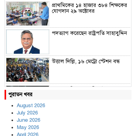
প্রাথমিকের ১৪ হাজার ৩৮৪ শিক্ষকের
যোগদান ২৯ অক্টোবর
পদত্যাগ করেছেন রাষ্ট্রপতি সাহাবুদ্দিন
উত্তাল দিল্লি, ১৬ মেট্রো স্টেশন বন্ধ
রাহুল ও প্রিয়াঙ্কা গান্ধী আটক
পুরাতন খবর
August 2026
July 2026
রাজধানীর উত্তরায় সড়ক দুর্ঘটনায় দুই
June 2026
সাংবাদিক নিহত
May 2026
April 2026