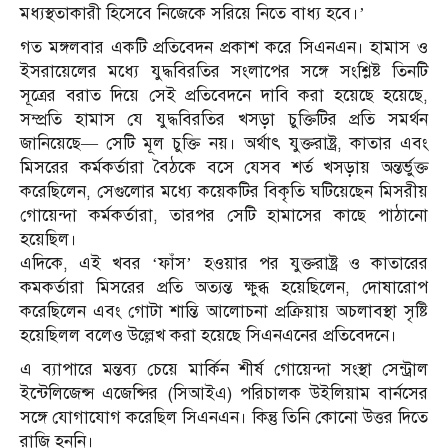
মধ্যস্থতাকারী হিসেবে নিজেকে সরিয়ে নিতে বাধ্য হবে।’
গত মঙ্গলবার একটি প্রতিবেদন প্রকাশ করে সিএনএন। হামাস ও
ইসরায়েলের মধ্যে যুদ্ধবিরতির সংলাপের সঙ্গে সংশ্লিষ্ট তিনটি
সূত্রের বরাত দিয়ে সেই প্রতিবেদনে দাবি করা হয়েছে হয়েছে,
সম্প্রতি হামাস যে যুদ্ধবিরতির খসড়া চুক্তিটির প্রতি সমর্থন
জানিয়েছে— সেটি মূল চুক্তি নয়। অর্থাৎ যুক্তরাষ্ট্র, কাতার এবং
মিসরের কর্মকর্তারা বৈঠকে বসে যেসব শর্ত খসড়ায় অন্তর্ভুক্ত
করেছিলেন, সেগুলোর মধ্যে কয়েকটির বিকৃতি ঘটিয়েছেন মিসরীয়
গোয়েন্দা কর্মকর্তারা, তারপর সেটি হামাসের কাছে পাঠানো
হয়েছিল।
এদিকে, এই খবর ‘ফাঁস’ হওয়ার পর যুক্তরাষ্ট্র ও কাতারের
কমকর্তারা মিসরের প্রতি অত্যন্ত ক্ষুব্ধ হয়েছিলেন, দোষারোপ
করেছিলেন এবং গোটা শান্তি আলোচনা প্রক্রিয়ায় অচলাবস্থা সৃষ্টি
হয়েছিলল বলেও উল্লেখ করা হয়েছে সিএনএনের প্রতিবেদনে।
এ ব্যাপারে মন্তব্য চেয়ে মার্কিন শীর্ষ গোয়েন্দা সংস্থা সেন্ট্রাল
ইন্টেলিজেন্স এজেন্সির (সিআইএ) পরিচালক উইলিয়াম বার্নসের
সঙ্গে যোগাযোগ করেছিল সিএনএন। কিন্তু তিনি কোনো উত্তর দিতে
রাজি হননি।