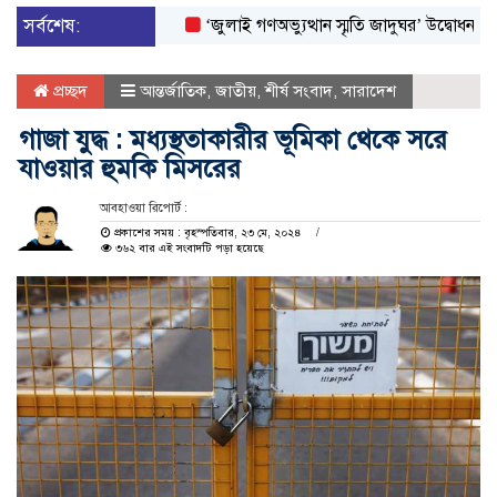
সর্বশেষ:
‘জুলাই গণঅভ্যুত্থান স্মৃতি জাদুঘর’ উদ্বোধন করলেন প্রধা
প্রচ্ছদ
আন্তর্জাতিক
,
জাতীয়
,
শীর্ষ সংবাদ
,
সারাদেশ
গাজা যুদ্ধ : মধ্যস্থতাকারীর ভূমিকা থেকে সরে
যাওয়ার হুমকি মিসরের
আবহাওয়া রিপোর্ট :
প্রকাশের সময় : বৃহস্পতিবার, ২৩ মে, ২০২৪
৩৬২ বার এই সংবাদটি পড়া হয়েছে