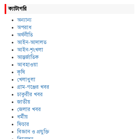
ক্যাটাগরি
অন্যান্য
অপরাধ
অর্থনীতি
আইন-আদালত
আইন-শৃংখলা
আন্তর্জাতিক
আবহাওয়া
কৃষি
খেলাধুলা
গ্রাম-গঞ্জের খবর
চাকুরীর খবর
জাতীয়
জেলার খবর
ধর্মীয়
ফিচার
বিজ্ঞান ও প্রযুক্তি