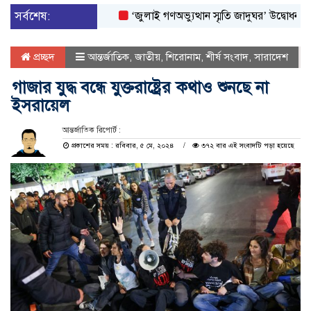
সর্বশেষ:
‘জুলাই গণঅভ্যুত্থান স্মৃতি জাদুঘর’ উদ্বোধন করলেন প্র
প্রচ্ছদ
আন্তর্জাতিক
,
জাতীয়
,
শিরোনাম
,
শীর্ষ সংবাদ
,
সারাদেশ
গাজার যুদ্ধ বন্ধে যুক্তরাষ্ট্রের কথাও শুনছে না
ইসরায়েল
আন্তর্জাতিক রিপোর্ট :
প্রকাশের সময় : রবিবার, ৫ মে, ২০২৪
৩৭২ বার এই সংবাদটি পড়া হয়েছে