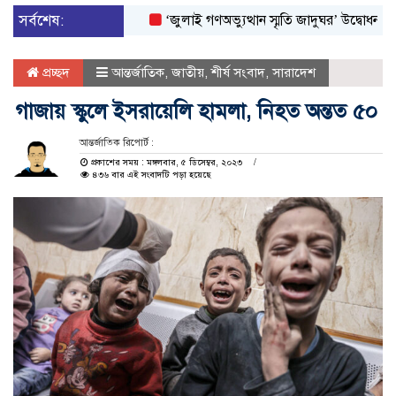
সর্বশেষ:
‘জুলাই গণঅভ্যুত্থান স্মৃতি জাদুঘর’ উদ্বোধন করলেন প্রধ
প্রচ্ছদ
আন্তর্জাতিক
,
জাতীয়
,
শীর্ষ সংবাদ
,
সারাদেশ
গাজায় স্কুলে ইসরায়েলি হামলা, নিহত অন্তত ৫০
আন্তর্জাতিক রিপোর্ট :
প্রকাশের সময় : মঙ্গলবার, ৫ ডিসেম্বর, ২০২৩
৪৩৬ বার এই সংবাদটি পড়া হয়েছে