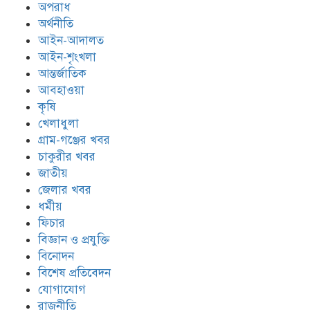
অপরাধ
অর্থনীতি
আইন-আদালত
আইন-শৃংখলা
আন্তর্জাতিক
আবহাওয়া
কৃষি
খেলাধুলা
গ্রাম-গঞ্জের খবর
চাকুরীর খবর
জাতীয়
জেলার খবর
ধর্মীয়
ফিচার
বিজ্ঞান ও প্রযুক্তি
বিনোদন
বিশেষ প্রতিবেদন
যোগাযোগ
রাজনীতি