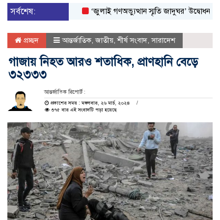
সর্বশেষ:
‘জুলাই গণঅভ্যুত্থান স্মৃতি জাদুঘর’ উদ্বোধন করলেন প্রধ
প্রচ্ছদ
আন্তর্জাতিক
,
জাতীয়
,
শীর্ষ সংবাদ
,
সারাদেশ
গাজায় নিহত আরও শতাধিক, প্রাণহানি বেড়ে
৩২৩৩৩
আন্তর্জাতিক রিপোর্ট :
প্রকাশের সময় : মঙ্গলবার, ২৬ মার্চ, ২০২৪
৩৭৫ বার এই সংবাদটি পড়া হয়েছে