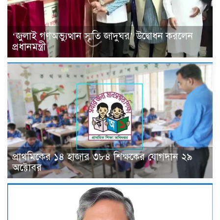
‘জুলাই গণঅভ্যুত্থান স্মৃতি জাদুঘর’ উদ্বোধন করলেন
প্রধানমন্ত্রী
প্রাথমিকের ১৪ হাজার ৩৮৪ শিক্ষকের যোগদান ২৯
অক্টোবর