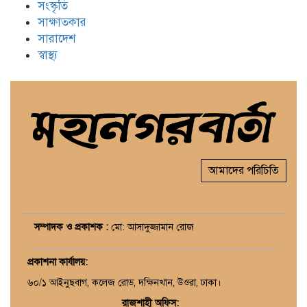
সংস্কৃতি
সাক্ষাতকার
সারাদেশ
স্বাস্থ্য
আমাদের পরিচিতি
সম্পাদক ও প্রকাশক :
মো: আসাদুজ্জামান রোজ
প্রকাশনা কার্যালয়
:
৬০/১ আইনুছবাগ, কলেজ রোড, দক্ষিনখান, উওরা, ঢাকা।
রাজশাহী অফিস: