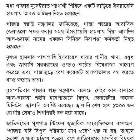
মধ্য গাজার নুসেইরাত শরণার্থী শিবিরে একটি বাড়িতে ইসরায়েলি
হামলায় আরও আটজন নিহত হয়েছেন।
গাজার স্বরাষ্ট্র মন্ত্রণালয় জানিয়েছে, গাজা শহরের আবাসিক
জেলাগুলো সফর করার সময় ইসরায়েলি হামলায় দিয়া আলদিন
আল-শুরাফা নামের একজন সিনিয়র নিরাপত্তা কর্মকর্তা নিহত
হয়েছেন।
নৃশংস হামলার পাশাপাশি ইসরায়েল খাবার পানীয়, খাদ্য, ওষুধ
এবং জ্বালানি সরবরাহের ওপরও কঠোর নিষেধাজ্ঞা আরোপ
করেছে এবং গাজাজুড়ে বেশ কয়েকটি হাসপাতালও বন্ধ করতে
বাধ্য করেছে তারা।
বৃহস্পতিবার গাজার স্বাস্থ্য মন্ত্রণালয় বলেছে, দেইর আল-বালাহর
আল-আকসা শহীদ হাসপাতালে বিদ্যুৎ জেনারেটরে ‘কয়েক
মিনিটের’ জ্বালানি অবশিষ্ট রয়েছে। জ্বালানি শেষ হলে ১৩০০ জন
রোগীর সেবাও শিগগিরই বন্ধ হয়ে যাবে।
জাতিসংঘের মুখপাত্র স্টিফেন ডুজারিক সাংবাদিকদের বলেছেন,
‘গাজায় যদি বিপুল পরিমাণে ত্রাণ প্রবেশ শুরু না হয়, তাহলে
হতাশা ও ক্ষুধা ছড়িয়ে পড়বে’ বলে জাতিসংঘের মানবিক বিষয়ক