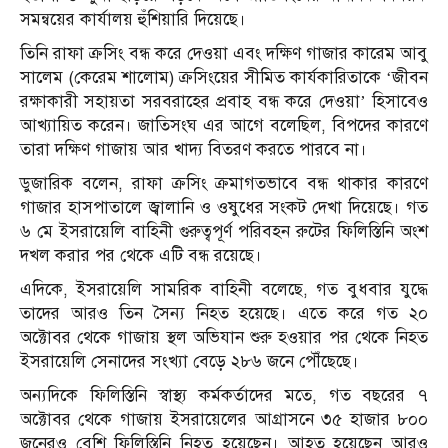
সমন্বয়ের কার্যালয় হুঁশিয়ারি দিয়েছে।
তিনি রাফা ক্রসিং বন্ধ করে দেওয়া এবং দক্ষিণ গাজার কারেম আবু
সালেম (কেরেম শালোম) ক্রসিংয়ের সীমিত কার্যকারিতাকে ‘জীবন
রক্ষাকারী সহায়তা সরবরাহের প্রবাহ বন্ধ করে দেওয়া’ হিসাবেও
আখ্যায়িত করেন। জাতিসংঘ এর আগে বলেছিল, বিপদের কারণে
তারা দক্ষিণ গাজায় আর খাদ্য বিতরণ করতে পারবে না।
ডুজারিক বলেন, রাফা ক্রসিং ক্রমাগতভাবে বন্ধ থাকার কারণে
গাজার হাসপাতালে জ্বালানি ও ওষুধের সংকট দেখা দিয়েছে। গত
৬ মে ইসরায়েলি বাহিনী গুরুত্বপূর্ণ পরিবহন রুটের ফিলিস্তিনি অংশ
দখল করার পর থেকে এটি বন্ধ রয়েছে।
এদিকে, ইসরায়েলি সামরিক বাহিনী বলেছে, গত বুধবার যুদ্ধে
তাদের আরও তিন সৈন্য নিহত হয়েছে। এতে করে গত ২০
অক্টোবর থেকে গাজায় স্থল অভিযান শুরু হওয়ার পর থেকে নিহত
ইসরায়েলি সেনাদের সংখ্যা বেড়ে ২৮৬ জনে পৌঁছেছে।
অন্যদিকে ফিলিস্তিনি স্বাস্থ্য কর্মকর্তাদের মতে, গত বছরের ৭
অক্টোবর থেকে গাজায় ইসরায়েলের আগ্রাসনে ৩৫ হাজার ৮০০
জনেরও বেশি ফিলিস্তিনি নিহত হয়েছেন। আহত হয়েছেন আরও