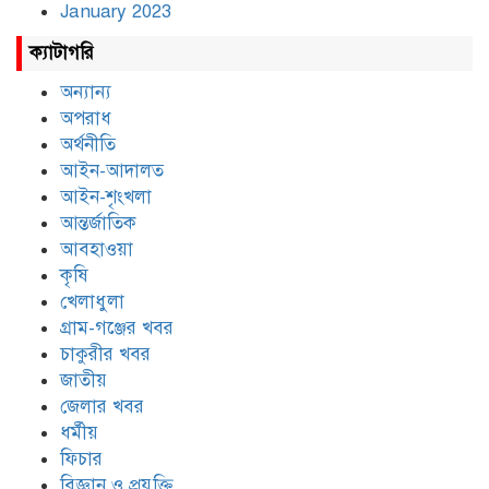
January 2023
ক্যাটাগরি
অন্যান্য
অপরাধ
অর্থনীতি
আইন-আদালত
আইন-শৃংখলা
আন্তর্জাতিক
আবহাওয়া
কৃষি
খেলাধুলা
গ্রাম-গঞ্জের খবর
চাকুরীর খবর
জাতীয়
জেলার খবর
ধর্মীয়
ফিচার
বিজ্ঞান ও প্রযুক্তি