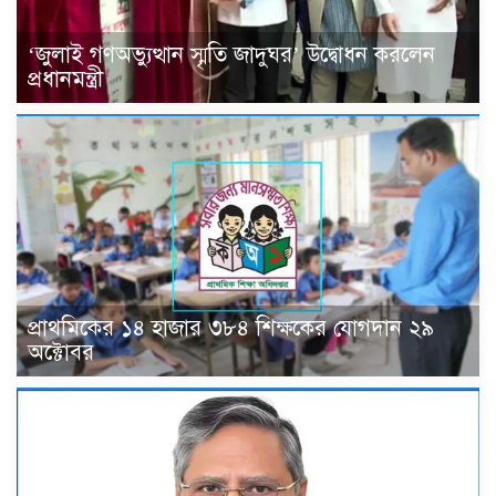
‘জুলাই গণঅভ্যুত্থান স্মৃতি জাদুঘর’ উদ্বোধন করলেন
প্রধানমন্ত্রী
প্রাথমিকের ১৪ হাজার ৩৮৪ শিক্ষকের যোগদান ২৯
অক্টোবর