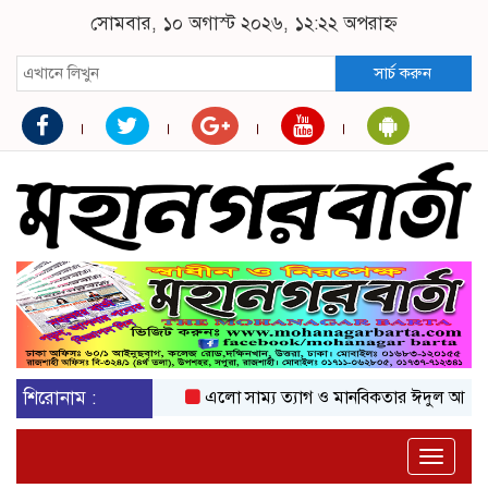
সোমবার, ১০ অগাস্ট ২০২৬, ১২:২২ অপরাহ্ন
সার্চ করুন
শিরোনাম :
এলো সাম্য ত্যাগ ও মানবিকতার ঈদুল আজহা
অ
Toggle
naviga