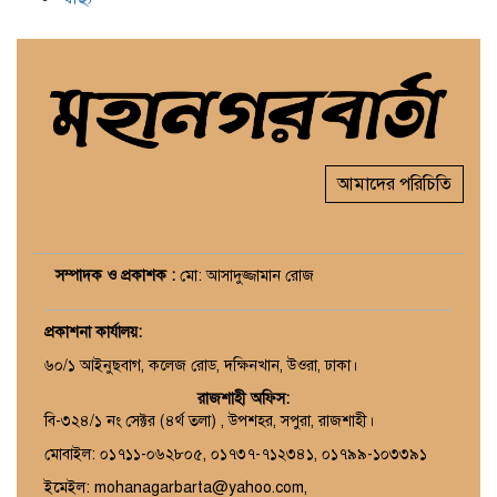
আমাদের পরিচিতি
সম্পাদক ও প্রকাশক :
মো: আসাদুজ্জামান রোজ
প্রকাশনা কার্যালয়
:
৬০/১ আইনুছবাগ, কলেজ রোড, দক্ষিনখান, উওরা, ঢাকা।
রাজশাহী অফিস:
বি-৩২৪/১ নং সেক্টর (৪র্থ তলা) , উপশহর, সপুরা, রাজশাহী।
মোবাইল: ০১৭১১-০৬২৮০৫, ০১৭৩৭-৭১২৩৪১, ০১৭৯৯-১০৩৩৯১
ইমেইল: mohanagarbarta@yahoo.com,