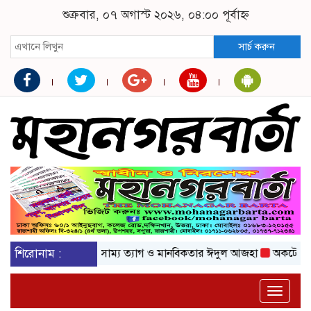
শুক্রবার, ০৭ অগাস্ট ২০২৬, ০৪:০০ পূর্বাহ্ন
সার্চ করুন
শিরোনাম :
এলো সাম্য ত্যাগ ও মানবিকতার ঈদুল আজহা
অকটেনের দাম বে
Toggle
naviga