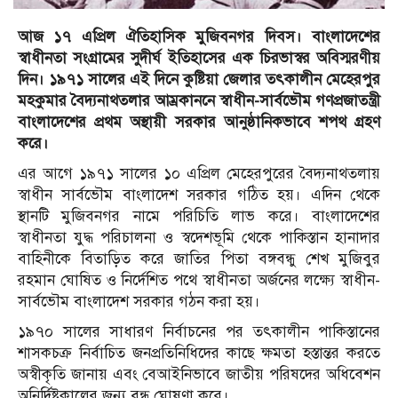
আজ ১৭ এপ্রিল ঐতিহাসিক মুজিবনগর দিবস। বাংলাদেশের
স্বাধীনতা সংগ্রামের সুদীর্ঘ ইতিহাসের এক চিরভাস্বর অবিস্মরণীয়
দিন। ১৯৭১ সালের এই দিনে কুষ্টিয়া জেলার তৎকালীন মেহেরপুর
মহকুমার বৈদ্যনাথতলার আম্রকাননে স্বাধীন-সার্বভৌম গণপ্রজাতন্ত্রী
বাংলাদেশের প্রথম অস্থায়ী সরকার আনুষ্ঠানিকভাবে শপথ গ্রহণ
করে।
এর আগে ১৯৭১ সালের ১০ এপ্রিল মেহেরপুরের বৈদ্যনাথতলায়
স্বাধীন সার্বভৌম বাংলাদেশ সরকার গঠিত হয়। এদিন থেকে
স্থানটি মুজিবনগর নামে পরিচিতি লাভ করে। বাংলাদেশের
স্বাধীনতা যুদ্ধ পরিচালনা ও স্বদেশভূমি থেকে পাকিস্তান হানাদার
বাহিনীকে বিতাড়িত করে জাতির পিতা বঙ্গবন্ধু শেখ মুজিবুর
রহমান ঘোষিত ও নির্দেশিত পথে স্বাধীনতা অর্জনের লক্ষ্যে স্বাধীন-
সার্বভৌম বাংলাদেশ সরকার গঠন করা হয়।
১৯৭০ সালের সাধারণ নির্বাচনের পর তৎকালীন পাকিস্তানের
শাসকচক্র নির্বাচিত জনপ্রতিনিধিদের কাছে ক্ষমতা হস্তান্তর করতে
অস্বীকৃতি জানায় এবং বেআইনিভাবে জাতীয় পরিষদের অধিবেশন
অনির্দিষ্টকালের জন্য বন্ধ ঘোষণা করে।