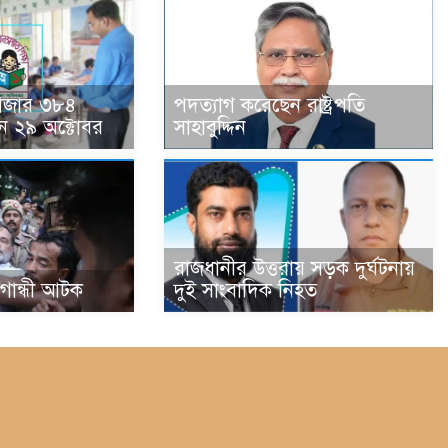
হাজার ৩৮৪
পদত্যাগ করেছেন রাষ্ট্রপতি
ন ২৯ অক্টোবর
সাহাবুদ্দিন
রাজধানীর উত্তরায় সড়ক দুর্ঘটনায়
া গান্ধী আটক
দুই সাংবাদিক নিহত