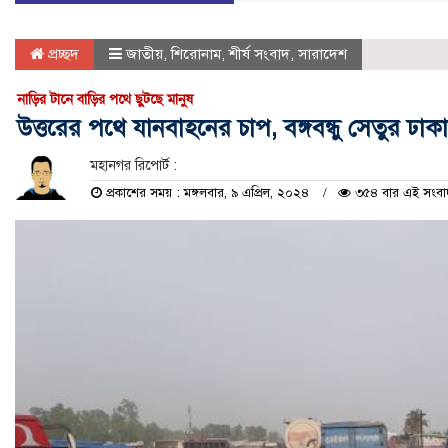
প্রচ্ছদ
জাতীয়
,
শিরোনাম
,
শীর্ষ সংবাদ
,
সারাদেশ
নাড়ির টানে বাড়ির পথে ছুটছে মানুষ
উত্তরের পথে যানবাহনের চাপ, বঙ্গবন্ধু সেতুর ঢাক
মহানগর রিপোর্ট :
প্রকাশের সময় : মঙ্গলবার, ৯ এপ্রিল, ২০২৪
৩৫৪ বার এই সংবাদট