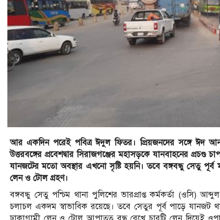
আর একদিন পরেই পবিত্র ঈদুল ফিতর। প্রিয়জনদের সঙ্গে ঈদ আন
উত্তরবঙ্গের প্রবেশদ্বার সিরাজগঞ্জের মহাসড়কে যানবাহনের প্রচ
যানজটের মতো অবস্থার এখনো সৃষ্টি হয়নি। তবে বঙ্গবন্ধু সেতু পূর্
লেন ও টোল গ্রহণ।
বঙ্গবন্ধু সেতু পশ্চিম থানা পুলিশের ভারপ্রাপ্ত কর্মকর্তা (ওসি) 
চলাচল একদম স্বাভাবিক রয়েছে। তবে সেতুর পূর্ব পাড়ে যানজট থা
ঢাকাগামী লেন ও টোল আপাতত বন্ধ রেখে চারটি লেন দিয়েই ওপা