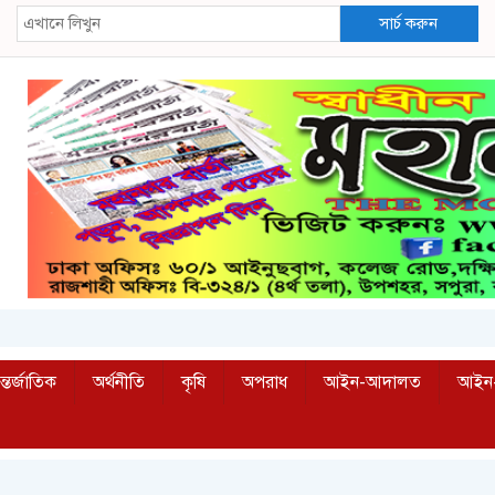
সার্চ করুন
্তর্জাতিক
অর্থনীতি
কৃষি
অপরাধ
আইন-আদালত
আইন-