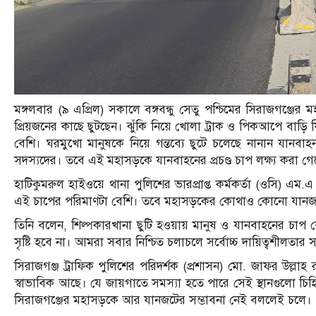
মঙ্গলবার (৯ এপ্রিল) সকালে বঙ্গবন্ধু সেতু পশ্চিমের সিরাজগঞ্জের
প্রিয়জনের কাছে ছুটছেন। ঝুঁকি নিয়ে খোলা ট্রাক ও পিকআপে বাড়ি 
বেশি। ঘরমুখো মানুষকে নিয়ে গন্তব্যে ছুটে চলেছে নানান যান
সদস্যদের। তবে এই মহাসড়কে যানবাহনের প্রচণ্ড চাপ লক্ষ্য করা গে
হাটিকুমরুল হাইওয়ে থানা পুলিশের ভারপ্রাপ্ত কর্মকর্তা (ওসি) 
এই চাপের পরিমাণটা বেশি। তবে মহাসড়কের কোথাও কোনো যানজট ব
তিনি বলেন, শিল্পকারখানা ছুটি হওয়ায় মানুষ ও যানবাহনের 
সৃষ্টি হবে না। আমরা সবার নিশ্চিত চলাচলে সর্বোচ্চ দায়িত্বশীলতার স
সিরাজগঞ্জ ট্রাফিক পুলিশের পরিদর্শক (প্রশাসন) মো. জাফর উল্লা
স্বাভাবিক আছে। যে জায়গাতে সমস্যা হতে পারে সেই স্থানগুলো চিহ্ন
সিরাজগঞ্জের মহাসড়কে আর যানজটের সম্ভাবনা নেই বললেই চলে।