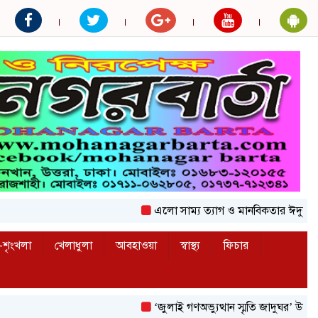
এলো সাম্য ত্যাগ ও মানবিকতার ঈদুল আজহা
শৃংখলা
খেলাধুলা
আবহাওয়া
স্বাস্থ্য
ফিচার
‘জুলাই গণঅভ্যুত্থান স্মৃতি জাদুঘর’ উদ্বোধন করলেন প্